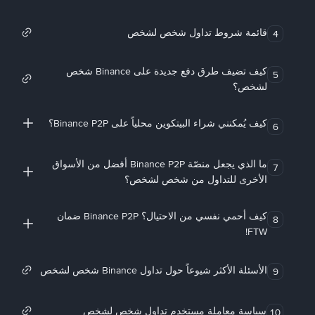
قائمة شروط تداول شخص لشخص
4
كيف تضيف طرق دفع جديدة على Binance شخص
5
لشخص؟
كيف يُمكنني شراء البيتكوين محلياً على Binance P2P؟
6
ما الذي يجعل منصّة Binance P2P أفضل من الأسواق
7
الأخرى للتداول من شخص لشخص؟
كيف أحمي نفسي من الاحتيال؟ Binance P2P ضمان
8
FTW!
الأسئلة الأكثر شيوعاً حول تداول Binance شخص لشخص
9
سياسة معاملة مستخدم تداول شخص لشخص
10