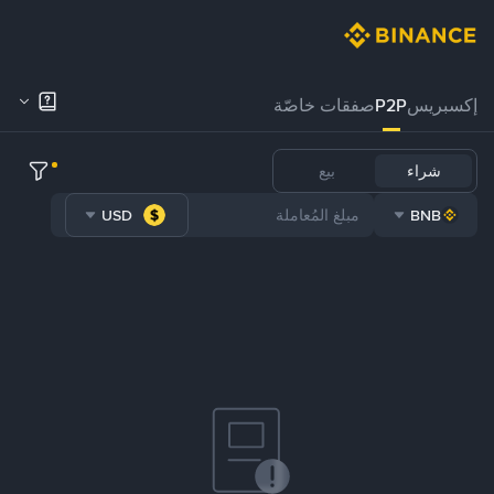
إكسبريس
P2P
صفقات خاصّة
شراء
بيع
USD
BNB