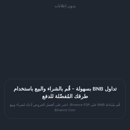
بدون إعلانات
تداول BNB بسهولة - قُم بالشراء والبيع باستخدام
طرقك المُفضّلة للدفع
قُم بمُبادلة BNB على Binance P2P. اعثر على أفضل العروض أدناه لشراء وبيع
Binance Coin