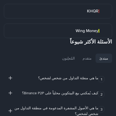
KHQR
Wing Money
الأسئلة الأكثر شيوعاً
مبتدئ
متقدم
المُعلِنون
ما هي منصّة التداول من شخص لشخص؟
1
كيف يُمكنني بيع البيتكوين محلياً على Binance P2P؟
2
ما هي الأصول المشفرة المدعومة في منطقة التداول من
3
شخص لشخص؟