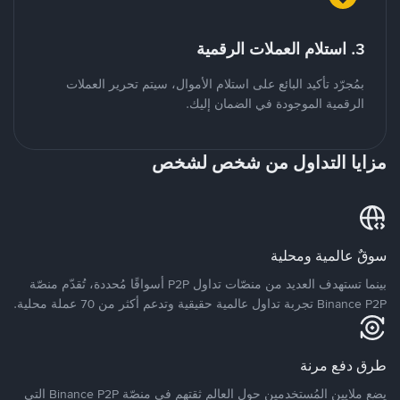
3. استلام العملات الرقمية
بمُجرّد تأكيد البائع على استلام الأموال، سيتم تحرير العملات
الرقمية الموجودة في الضمان إليك.
مزايا التداول من شخص لشخص
سوقٌ عالمية ومحلية
بينما تستهدف العديد من منصّات تداول P2P أسواقًا مُحددة، تُقدّم منصّة
Binance P2P تجربة تداول عالمية حقيقية وتدعم أكثر من 70 عملة محلية.
طرق دفع مرنة
يضع ملايين المُستخدمين حول العالم ثقتهم في منصّة Binance P2P التي