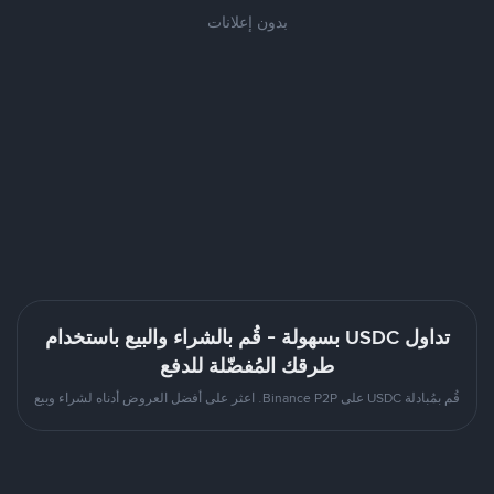
بدون إعلانات
تداول USDC بسهولة - قُم بالشراء والبيع باستخدام
طرقك المُفضّلة للدفع
قُم بمُبادلة USDC على Binance P2P. اعثر على أفضل العروض أدناه لشراء وبيع