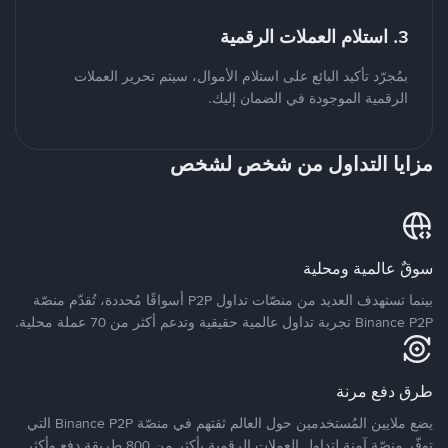
3. استلام العملات الرقمية
بمُجرّد تأكيد البائع على استلام الأموال، سيتم تحرير العملات
الرقمية الموجودة في الضمان إليك.
مزايا التداول من شخص لشخص
سوقٌ عالمية ومحلية
بينما تستهدف العديد من منصّات تداول P2P أسواقًا مُحددة، تُقدّم منصّة
Binance P2P تجربة تداول عالمية حقيقية وتدعم أكثر من 70 عملة محلية.
طرق دفع مرنة
يضع ملايين المُستخدمين حول العالم ثقتهم في منصّة Binance P2P التي
توفّر منصّة آمنة لتداول العملات الرقمية بأكثر من 800 طريقة دفع وأكثر