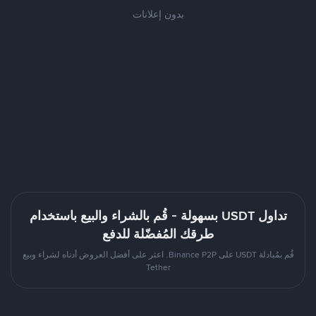
بدون إعلانات
تداول USDT بسهولة - قُم بالشراء والبيع باستخدام
طرقك المُفضّلة للدفع
قُم بمُبادلة USDT على Binance P2P. اعثر على أفضل العروض أدناه لشراء وبيع
Tether