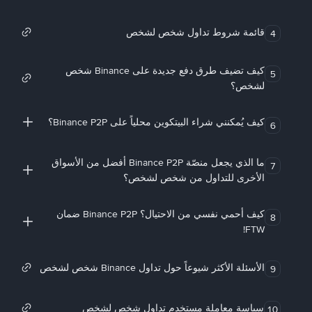
قائمة شروط تداول شخص لشخص
4
كيف تضيف طرق دفع جديدة على Binance شخص
5
لشخص؟
كيف يُمكنني شراء البيتكوين محلياً على Binance P2P؟
6
ما الذي يجعل منصّة Binance P2P أفضل من الأسواق
7
الأخرى للتداول من شخص لشخص؟
كيف أحمي نفسي من الاحتيال؟ Binance P2P ضمان
8
FTW!
الأسئلة الأكثر شيوعاً حول تداول Binance شخص لشخص
9
سياسة معاملة مستخدم تداول شخص لشخص
10