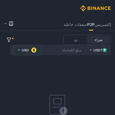
إكسبريس
P2P
صفقات خاصّة
شراء
بيع
USD
USDT