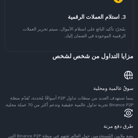
3. استلام العملات الرقمية
بمُجرّد تأكيد البائع على استلام الأموال، سيتم تحرير العملات
الرقمية الموجودة في الضمان إليك.
مزايا التداول من شخص لشخص
سوقٌ عالمية ومحلية
بينما تستهدف العديد من منصّات تداول P2P أسواقًا مُحددة، تُقدّم منصّة
Binance P2P تجربة تداول عالمية حقيقية وتدعم أكثر من 70 عملة محلية.
طرق دفع مرنة
يضع ملايين المُستخدمين حول العالم ثقتهم في منصّة Binance P2P التي