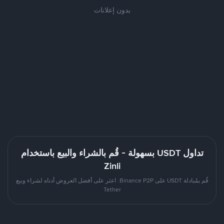
بدون إعلانات
تداول USDT بسهولة - قُم بالشراء والبيع باستخدام
Zinli
قُم بمُبادلة USDT على Binance P2P. اعثر على أفضل العروض أدناه لشراء وبيع
Tether