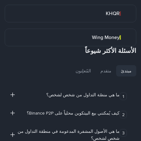
KHQR
Wing Money
الأسئلة الأكثر شيوعاً
مبتدئ
متقدم
المُعلِنون
ما هي منصّة التداول من شخص لشخص؟
1
كيف يُمكنني بيع البيتكوين محلياً على Binance P2P؟
2
ما هي الأصول المشفرة المدعومة في منطقة التداول من
3
شخص لشخص؟