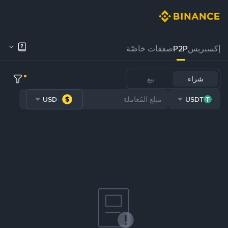
إكسبريس
P2P
صفقات خاصّة
شراء
بيع
USD
USDT