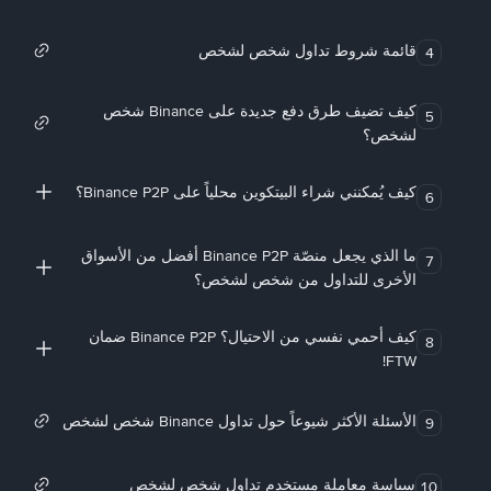
قائمة شروط تداول شخص لشخص
4
كيف تضيف طرق دفع جديدة على Binance شخص
5
لشخص؟
كيف يُمكنني شراء البيتكوين محلياً على Binance P2P؟
6
ما الذي يجعل منصّة Binance P2P أفضل من الأسواق
7
الأخرى للتداول من شخص لشخص؟
كيف أحمي نفسي من الاحتيال؟ Binance P2P ضمان
8
FTW!
الأسئلة الأكثر شيوعاً حول تداول Binance شخص لشخص
9
سياسة معاملة مستخدم تداول شخص لشخص
10