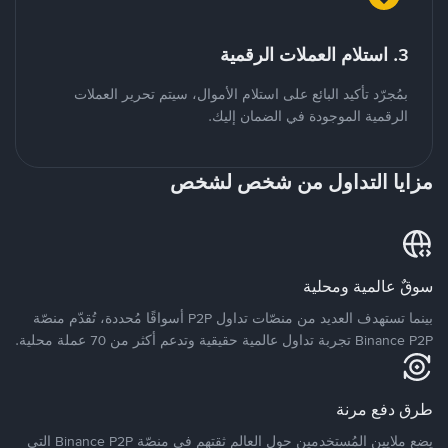
3. استلام العملات الرقمية
بمُجرّد تأكيد البائع على استلام الأموال، سيتم تحرير العملات
الرقمية الموجودة في الضمان إليك.
مزايا التداول من شخص لشخص
سوقٌ عالمية ومحلية
بينما تستهدف العديد من منصّات تداول P2P أسواقًا مُحددة، تُقدّم منصّة
Binance P2P تجربة تداول عالمية حقيقية وتدعم أكثر من 70 عملة محلية.
طرق دفع مرنة
يضع ملايين المُستخدمين حول العالم ثقتهم في منصّة Binance P2P التي