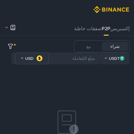
إكسبريس
P2P
صفقات خاصّة
شراء
بيع
USD
USDT