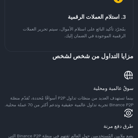
3. استلام العملات الرقمية
بمُجرّد تأكيد البائع على استلام الأموال، سيتم تحرير العملات
الرقمية الموجودة في الضمان إليك.
مزايا التداول من شخص لشخص
سوقٌ عالمية ومحلية
بينما تستهدف العديد من منصّات تداول P2P أسواقًا مُحددة، تُقدّم منصّة
Binance P2P تجربة تداول عالمية حقيقية وتدعم أكثر من 70 عملة محلية.
طرق دفع مرنة
يضع ملايين المُستخدمين حول العالم ثقتهم في منصّة Binance P2P التي