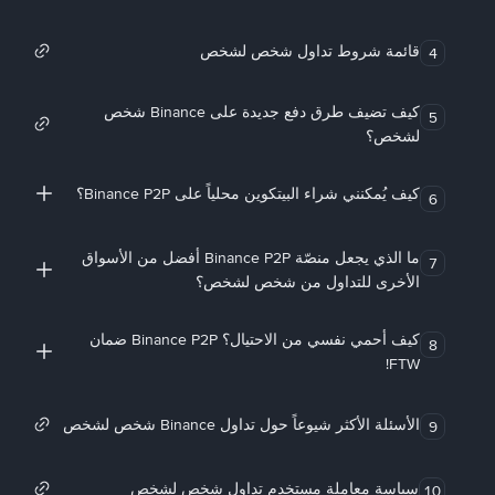
قائمة شروط تداول شخص لشخص
4
كيف تضيف طرق دفع جديدة على Binance شخص
5
لشخص؟
كيف يُمكنني شراء البيتكوين محلياً على Binance P2P؟
6
ما الذي يجعل منصّة Binance P2P أفضل من الأسواق
7
الأخرى للتداول من شخص لشخص؟
كيف أحمي نفسي من الاحتيال؟ Binance P2P ضمان
8
FTW!
الأسئلة الأكثر شيوعاً حول تداول Binance شخص لشخص
9
سياسة معاملة مستخدم تداول شخص لشخص
10