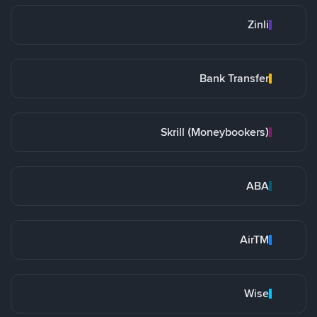
Zinli
Bank Transfer
Skrill (Moneybookers)
ABA
AirTM
Wise