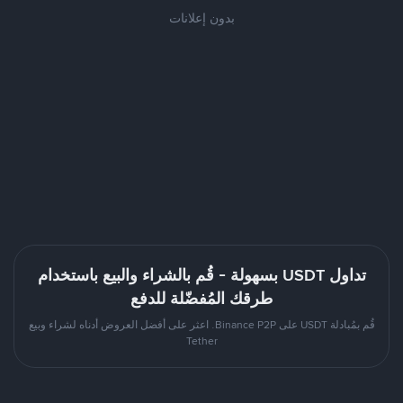
بدون إعلانات
تداول USDT بسهولة - قُم بالشراء والبيع باستخدام
طرقك المُفضّلة للدفع
قُم بمُبادلة USDT على Binance P2P. اعثر على أفضل العروض أدناه لشراء وبيع
Tether