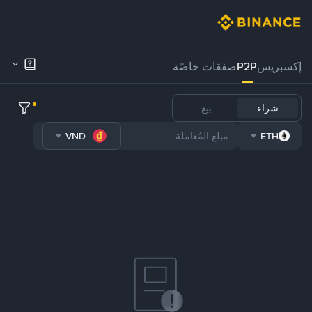
إكسبريس
P2P
صفقات خاصّة
شراء
بيع
VND
ETH