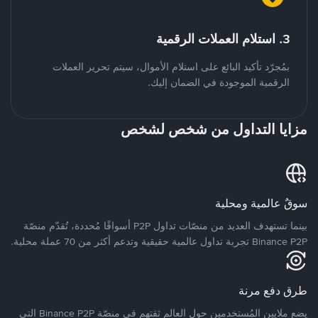
3. استلام العملات الرقمية
بمُجرّد تأكيد البائع على استلام الأموال، سيتم تحرير العملات
الرقمية الموجودة في الضمان إليك.
مزايا التداول من شخص لشخص
سوقٌ عالمية ومحلية
بينما تستهدف العديد من منصّات تداول P2P أسواقًا مُحددة، تُقدّم منصّة
Binance P2P تجربة تداول عالمية حقيقية وتدعم أكثر من 70 عملة محلية.
طرق دفع مرنة
يضع ملايين المُستخدمين حول العالم ثقتهم في منصّة Binance P2P التي