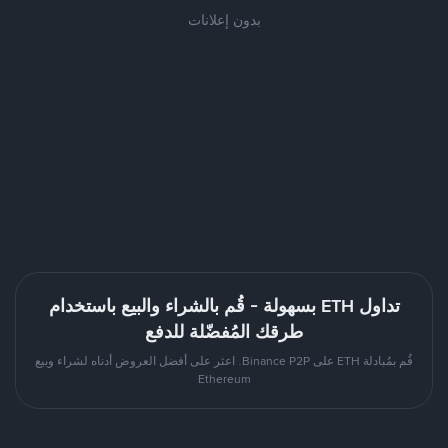
بدون إعلانات
تداول ETH بسهولة - قُم بالشراء والبيع باستخدام
طرقك المُفضّلة للدفع
قُم بمُبادلة ETH على Binance P2P. اعثر على أفضل العروض أدناه لشراء وبيع
Ethereum