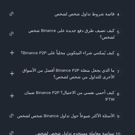
قائمة شروط تداول شخص لشخص
4
كيف تضيف طرق دفع جديدة على Binance شخص
5
لشخص؟
كيف يُمكنني شراء البيتكوين محلياً على Binance P2P؟
6
ما الذي يجعل منصّة Binance P2P أفضل من الأسواق
7
الأخرى للتداول من شخص لشخص؟
كيف أحمي نفسي من الاحتيال؟ Binance P2P ضمان
8
FTW!
الأسئلة الأكثر شيوعاً حول تداول Binance شخص لشخص
9
سياسة معاملة مستخدم تداول شخص لشخص
10