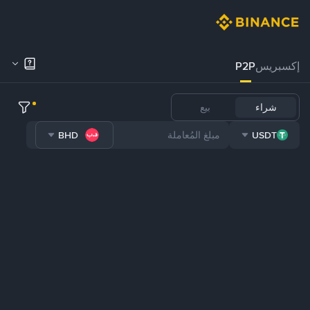
إكسبريس
P2P
شراء
بيع
BHD
USDT