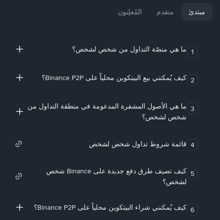
مبتدئ
متقدم
المُعلِنون
ما هي منصّة التداول من شخص لشخص؟
1
كيف يُمكنني بيع البيتكوين محلياً على Binance P2P؟
2
ما هي الأصول المشفرة المدعومة في منطقة التداول من
3
شخص لشخص؟
قائمة شروط تداول شخص لشخص
4
كيف تضيف طرق دفع جديدة على Binance شخص
5
لشخص؟
كيف يُمكنني شراء البيتكوين محلياً على Binance P2P؟
6