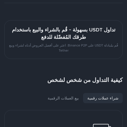
تداول USDT بسهولة - قُم بالشراء والبيع باستخدام
طرقك المُفضّلة للدفع
قُم بمُبادلة USDT على Binance P2P. اعثر على أفضل العروض أدناه لشراء وبيع
Tether
كيفية التداول من شخص لشخص
شراء عملات رقمية
بيع العملات الرقمية