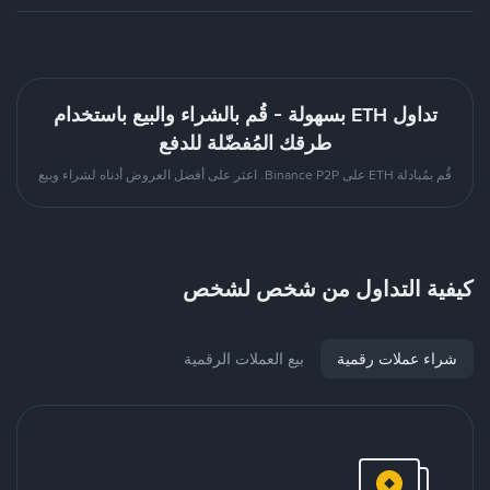
تداول ETH بسهولة - قُم بالشراء والبيع باستخدام
طرقك المُفضّلة للدفع
قُم بمُبادلة ETH على Binance P2P. اعثر على أفضل العروض أدناه لشراء وبيع
كيفية التداول من شخص لشخص
شراء عملات رقمية
بيع العملات الرقمية