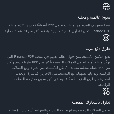
سوقٌ عالمية ومحلية
بينما تستهدف العديد من منصّات تداول P2P أسواقًا مُحددة، تُقدّم منصّة
Binance P2P تجربة تداول عالمية حقيقية وتدعم أكثر من 70 عملة محلية.
طرق دفع مرنة
يضع ملايين المُستخدمين حول العالم ثقتهم في منصّة Binance P2P التي
توفّر منصّة آمنة لتداول العملات الرقمية بأكثر من 800 طريقة دفع وأكثر
من 100 عملة محلية مُعتمدة. يُمكن للمُستخدمين شراء وبيع العملات
الرقمية وتداولها بسهولة مع المُستخدمين الآخرين مُباشرةً، وتحديد
أسعارهم وطرق الدفع المُفضّلة لهم في أكبر سوقٍ مفتوحة للعملات
الرقمية.
تداول بأسعارك المفضلة
تداول العملات الرقمية وتمتّع بحرية الشراء والبيع عند أسعارك المُفضّلة.