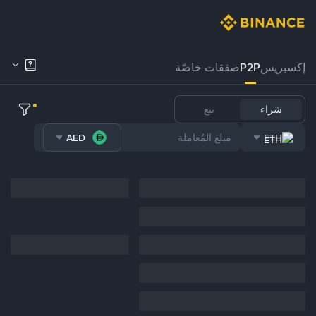
إكسبريس
P2P
صفقات خاصّة
شراء
بيع
AED
ETH