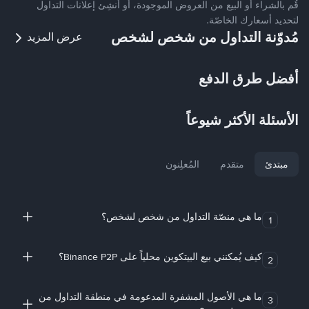
قُم بالشراء أو البيع من العروض الموجودة، أو أنشِئ إعلانات التداول
لتحديد أسعارك الخاصّة.
مُدوّنة التداول من شخص لشخص
عرض المزيد
أفضل طرق الدفع
الأسئلة الأكثر شيوعاً
مبتدئ
متقدم
المُعلِنون
ما هي منصّة التداول من شخص لشخص؟
1
كيف يُمكنني بيع البيتكوين محلياً على Binance P2P؟
2
ما هي الأصول المشفرة المدعومة في منطقة التداول من
3