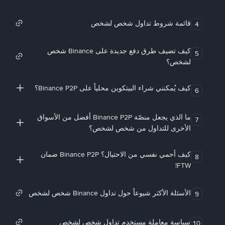
قائمة شروط تداول شخص لشخص
4
كيف تضيف طرق دفع جديدة على Binance شخص
5
لشخص؟
كيف يُمكنني شراء البيتكوين محلياً على Binance P2P؟
6
ما الذي يجعل منصّة Binance P2P أفضل من الأسواق
7
الأخرى للتداول من شخص لشخص؟
كيف أحمي نفسي من الاحتيال؟ Binance P2P ضمان
8
FTW!
الأسئلة الأكثر شيوعاً حول تداول Binance شخص لشخص
9
سياسة معاملة مستخدم تداول شخص لشخص
10