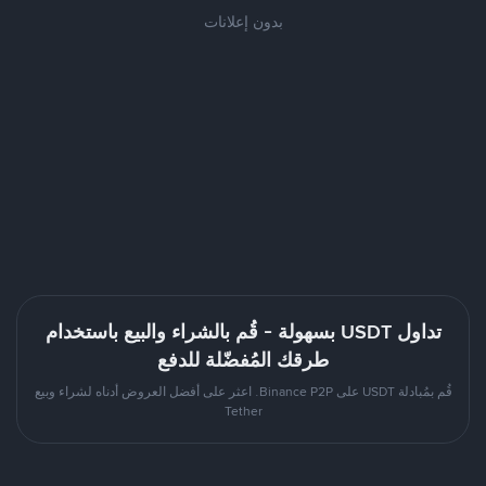
بدون إعلانات
تداول USDT بسهولة - قُم بالشراء والبيع باستخدام
طرقك المُفضّلة للدفع
قُم بمُبادلة USDT على Binance P2P. اعثر على أفضل العروض أدناه لشراء وبيع
Tether