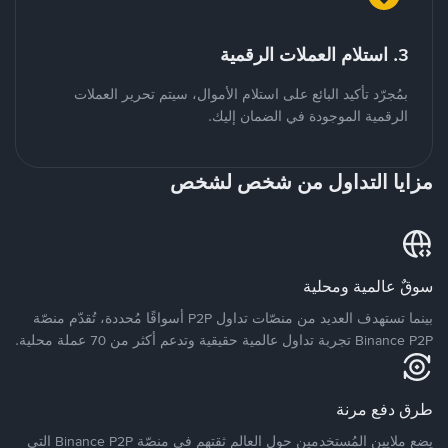
3. استلام العملات الرقمية
بمُجرّد تأكيد البائع على استلام الأموال، سيتم تحرير العملات
الرقمية الموجودة في الضمان إليك.
مزايا التداول من شخص لشخص
سوقٌ عالمية ومحلية
بينما تستهدف العديد من منصّات تداول P2P أسواقًا مُحددة، تُقدّم منصّة
Binance P2P تجربة تداول عالمية حقيقية وتدعم أكثر من 70 عملة محلية.
طرق دفع مرنة
يضع ملايين المُستخدمين حول العالم ثقتهم في منصّة Binance P2P التي