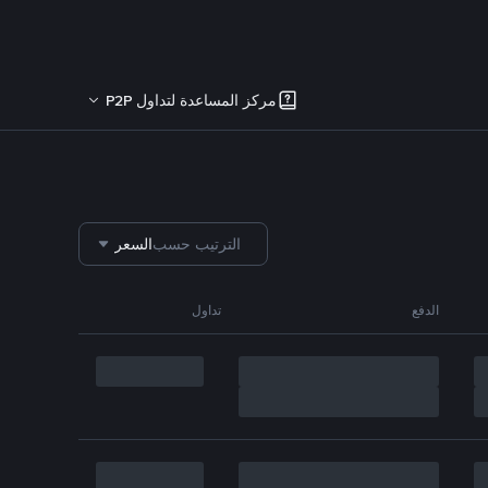
مركز المساعدة لتداول P2P
الترتيب حسب
السعر
الدفع
تداول