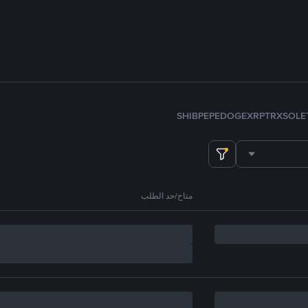
SHIB
PEPE
DOGE
XRP
TRX
SOL
E
متاح/حد الطلب