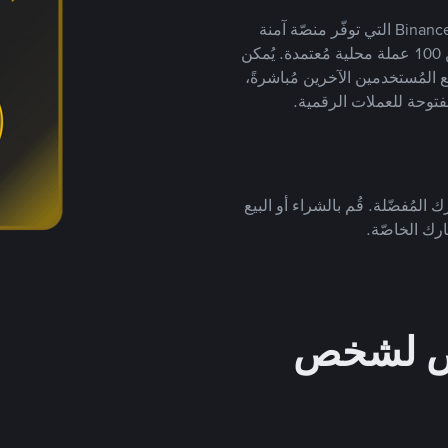
يضع ملايين المُستخدمين حول العالم ثقتهم في منصّة Binance P2P التي توفّر منصّة آمنة
لتداول العملات الرقمية بأكثر من 800 طريقة دفع وأكثر من 100 عملة محلية مُعتمدة. يُمكن
 المُستخدمين الآخرين مُباشرةً،
فتوحة للعملات الرقمية.
 المُفضّلة. قُم بالشراء أو البيع
رك الخاصّة.
خص لشخص