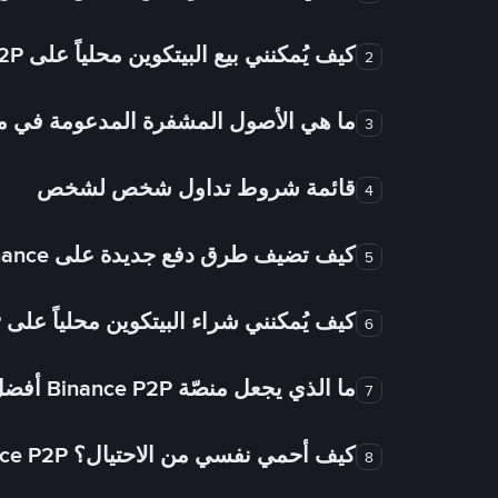
كيف يُمكنني بيع البيتكوين محلياً على Binance P2P؟
2
ما هي الأصول المشفرة المدعومة في
3
قائمة شروط تداول شخص لشخص
4
كيف تضيف طرق دفع جديدة على Binance شخص لشخص؟
5
كيف يُمكنني شراء البيتكوين محلياً على Binance P2P؟
6
ما الذي يجعل منصّة Binance P2P أفضل من الأسواق الأخرى للتداول من شخص لشخص؟
7
كيف أحمي نفسي من الاحتيال؟ Binance P2P ضمان FTW!
8