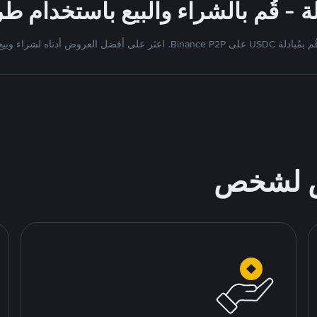
بمُبادلة USDC على Binance P2P. اعثر على أفضل العروض أدناه لشراء وبيع
ص لشخص