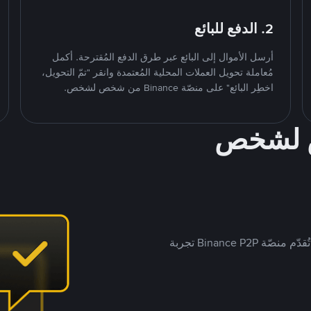
2. الدفع للبائع
أرسل الأموال إلى البائع عبر طرق الدفع المُقترحة. أكمل
مُعاملة تحويل العملات المحلية المُعتمدة وانقر "تمّ التحويل،
اخطِر البائع" على منصّة Binance من شخص لشخص.
ص لشخص
بينما تستهدف العديد من منصّات تداول P2P أسواقًا مُحددة، تُقدّم منصّة Binance P2P تجربة