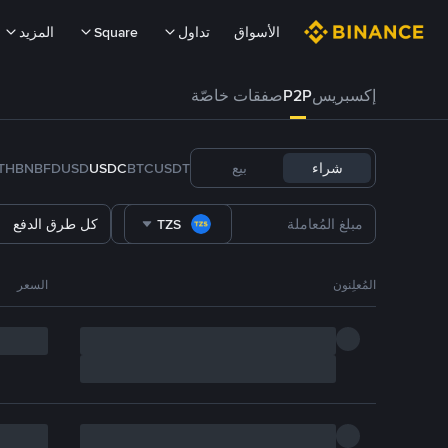
الأسواق
تداول
Square
المزيد
إكسبريس
P2P
صفقات خاصّة
شراء
بيع
USDT
BTC
USDC
FDUSD
BNB
TH
TZS
كل طرق الدفع
المُعلِنون
السعر