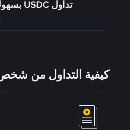
تداول USDC بسهولة - قُم بالشراء والبيع باستخدام طرقك المُفضّلة للدفع
قُم 
كيفية التداول من شخ