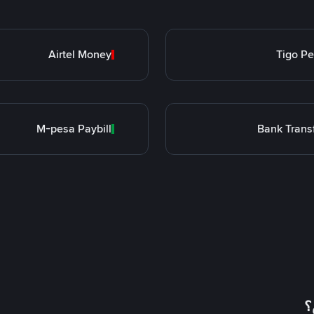
Airtel Money
Tigo P
M-pesa Paybill
Bank Trans
؟