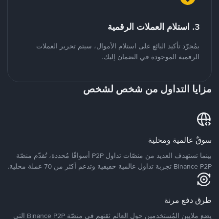
3. استلام العملات الرقمية
بمُجرّد تأكيد البائع على استلام الأموال، سيتم تحرير العملات
الرقمية الموجودة في الضمان إليك.
مزايا التداول من شخص لشخص
سوقٌ عالمية ومحلية
بينما تستهدف العديد من منصّات تداول P2P أسواقًا مُحددة، تُقدّم منصّة
Binance P2P تجربة تداول عالمية حقيقية وتدعم أكثر من 70 عملة محلية.
طرق دفع مرنة
يضع ملايين المُستخدمين حول العالم ثقتهم في منصّة Binance P2P التي