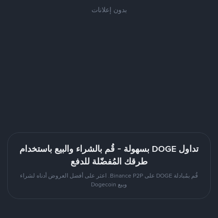
بدون إعلانات
تداول DOGE بسهولة - قُم بالشراء والبيع باستخدام
طرقك المُفضّلة للدفع
قُم بمُبادلة DOGE على Binance P2P. اعثر على أفضل العروض أدناه لشراء
وبيع Dogecoin