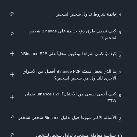
قائمة شروط تداول شخص لشخص
4
كيف تضيف طرق دفع جديدة على Binance شخص
5
لشخص؟
كيف يُمكنني شراء البيتكوين محلياً على Binance P2P؟
6
ما الذي يجعل منصّة Binance P2P أفضل من الأسواق
7
الأخرى للتداول من شخص لشخص؟
كيف أحمي نفسي من الاحتيال؟ Binance P2P ضمان
8
FTW!
الأسئلة الأكثر شيوعاً حول تداول Binance شخص لشخص
9
سياسة معاملة مستخدم تداول شخص لشخص
10