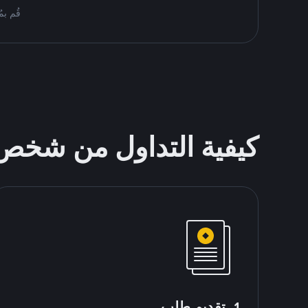
قُم بمُبادلة ETH على Binance P2P. اعثر 
كيفية التداول من شخ
1. تقديم طلب