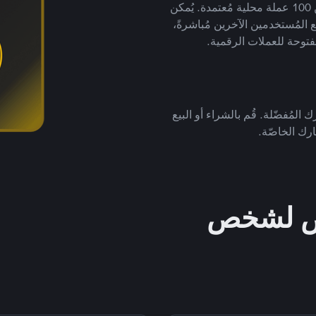
لتداول العملات الرقمية بأكثر من 800 طريقة دفع وأكثر من 100 عملة محلية مُعتمدة. يُمكن
 المُستخدمين الآخرين مُباشرةً،
فتوحة للعملات الرقمية.
 المُفضّلة. قُم بالشراء أو البيع
رك الخاصّة.
خص لشخص