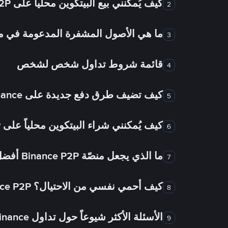
كيف يُمكنني بيع البيتكوين محلياً على Binance P2P؟
2
ما هي الأصول المشفرة المدعومة في
3
قائمة شروط تداول شخص لشخص
4
كيف تضيف طرق دفع جديدة على Binance شخص لشخص؟
5
كيف يُمكنني شراء البيتكوين محلياً على Binance P2P؟
6
ما الذي يجعل منصّة Binance P2P أفضل من الأسواق الأخرى للتداول من شخص لشخص؟
7
كيف أحمي نفسي من الاحتيال؟ Binance P2P ضمان FTW!
8
الأسئلة الأكثر شيوعاً حول تداول Binance شخص لشخص
9