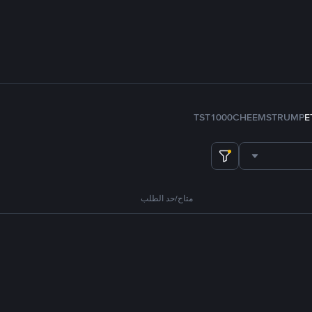
TST
1000CHEEMS
TRUMP
E
متاح/حد الطلب