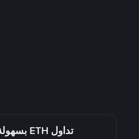
تداول ETH بسهولة - قُم بالشراء والبيع باستخدام طرقك المُفضّلة للدفع