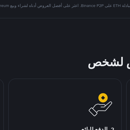
على أفضل العروض أدناه لشراء وبيع Ethereum
ص لشخص
2. الدفع للبائع