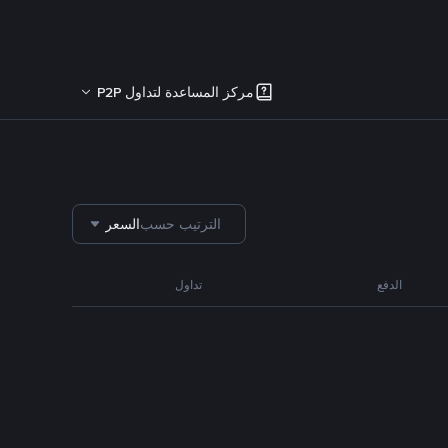
مركز المساعدة لتداول P2P
الترتيب حسب
السعر
الدفع
تداول