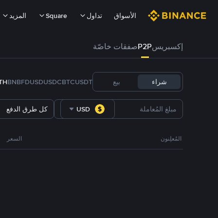
الأسواق
تداول
Square
المزيد
إكسبريس
P2P
صفقات خاصّة
شراء
بيع
USDT
BTC
USDC
FDUSD
BNB
TH
USD
كل طرق الدفع
المُعلِنون
السعر