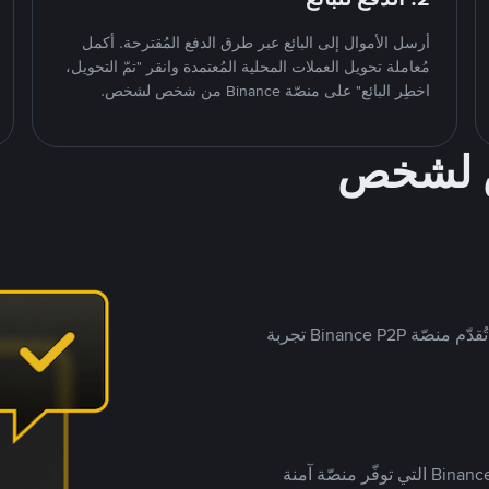
أرسل الأموال إلى البائع عبر طرق الدفع المُقترحة. أكمل
مُعاملة تحويل العملات المحلية المُعتمدة وانقر "تمّ التحويل،
اخطِر البائع" على منصّة Binance من شخص لشخص.
ص لشخص
بينما تستهدف العديد من منصّات تداول P2P أسواقًا مُحددة، تُقدّم منصّة Binance P2P تجربة
يضع ملايين المُستخدمين حول العالم ثقتهم في منصّة Binance P2P التي توفّر منصّة آمنة