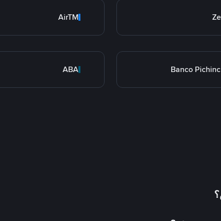
AirTM
Ze
ABA
Banco Pichin
؟