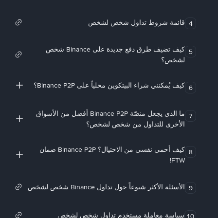
قائمة شروط تداول شخص لشخص
4
كيف تضيف طرق دفع جديدة على Binance شخص
5
لشخص؟
كيف يُمكنني شراء البيتكوين محلياً على Binance P2P؟
6
ما الذي يجعل منصّة Binance P2P أفضل من الأسواق
7
الأخرى للتداول من شخص لشخص؟
كيف أحمي نفسي من الاحتيال؟ Binance P2P ضمان
8
FTW!
الأسئلة الأكثر شيوعاً حول تداول Binance شخص لشخص
9
سياسة معاملة مستخدم تداول شخص لشخص
10