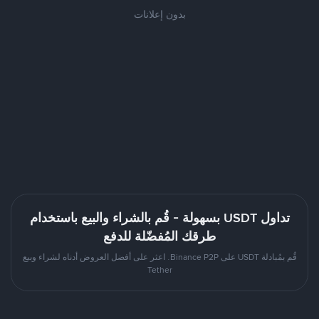
بدون إعلانات
تداول USDT بسهولة - قُم بالشراء والبيع باستخدام
طرقك المُفضّلة للدفع
قُم بمُبادلة USDT على Binance P2P. اعثر على أفضل العروض أدناه لشراء وبيع
Tether