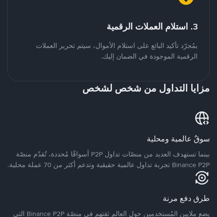
3. استلام العملات الرقمية
بمُجرّد تأكيد البائع على استلام الأموال، سيتم تحرير العملات
الرقمية الموجودة في الضمان إليك.
مزايا التداول من شخص لشخص
سوقٌ عالمية ومحلية
بينما تستهدف العديد من منصّات تداول P2P أسواقًا مُحددة، تُقدّم منصّة
Binance P2P تجربة تداول عالمية حقيقية وتدعم أكثر من 70 عملة محلية.
طرق دفع مرنة
يضع ملايين المُستخدمين حول العالم ثقتهم في منصّة Binance P2P التي