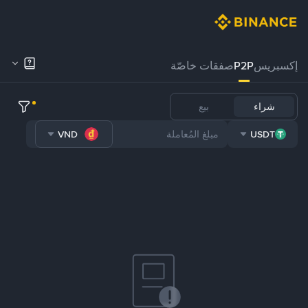
إكسبريس
P2P
صفقات خاصّة
شراء
بيع
VND
USDT