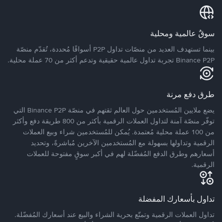
سوقٌ عالمية ومحلية
بينما تستهدف العديد من منصّات تداول P2P أسواقًا مُحددة، تُقدّم منصّة
Binance P2P تجربة تداول عالمية حقيقية وتدعم أكثر من 70 عملة محلية.
طرق دفع مرنة
يضع ملايين المُستخدمين حول العالم ثقتهم في منصّة Binance P2P التي
توفّر منصّة آمنة لتداول العملات الرقمية بأكثر من 800 طريقة دفع وأكثر
من 100 عملة محلية مُعتمدة. يُمكن للمُستخدمين شراء وبيع العملات
الرقمية وتداولها بسهولة مع المُستخدمين الآخرين مُباشرةً، وتحديد
أسعارهم وطرق الدفع المُفضّلة لهم في أكبر سوقٍ مفتوحة للعملات
الرقمية.
تداول بأسعارك المفضلة
تداول العملات الرقمية وتمتّع بحرية الشراء والبيع عند أسعارك المُفضّلة.