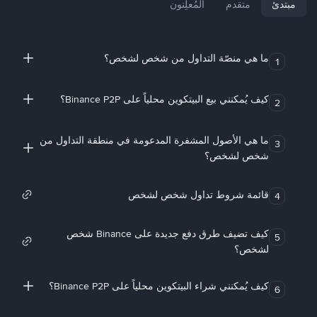
مبتدئ
متقدم
المُعلِنون
ما هي منصّة التداول من شخص لشخص؟
1
كيف يُمكنني بيع البيتكوين محلياً على Binance P2P؟
2
ما هي الأصول المشفرة المدعومة في منطقة التداول من
3
شخص لشخص؟
قائمة شروط تداول شخص لشخص
4
كيف تضيف طرق دفع جديدة على Binance شخص
5
لشخص؟
كيف يُمكنني شراء البيتكوين محلياً على Binance P2P؟
6