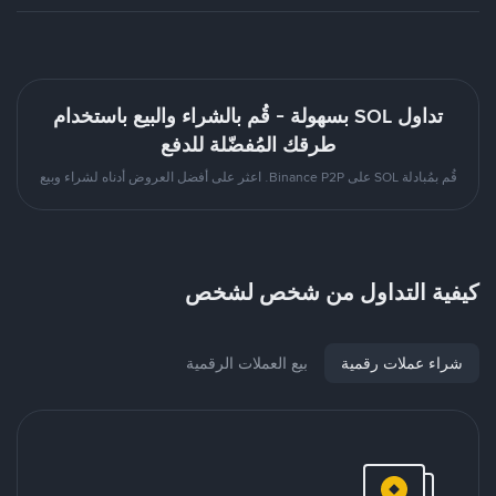
تداول SOL بسهولة - قُم بالشراء والبيع باستخدام
طرقك المُفضّلة للدفع
قُم بمُبادلة SOL على Binance P2P. اعثر على أفضل العروض أدناه لشراء وبيع
كيفية التداول من شخص لشخص
شراء عملات رقمية
بيع العملات الرقمية