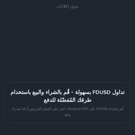
بدون إعلانات
تداول FDUSD بسهولة - قُم بالشراء والبيع باستخدام
طرقك المُفضّلة للدفع
قُم بمُبادلة FDUSD على Binance P2P. اعثر على أفضل العروض أدناه لشراء
وبيع