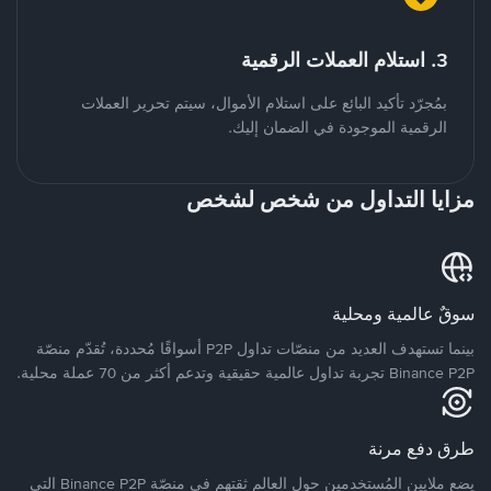
3. استلام العملات الرقمية
بمُجرّد تأكيد البائع على استلام الأموال، سيتم تحرير العملات
الرقمية الموجودة في الضمان إليك.
مزايا التداول من شخص لشخص
سوقٌ عالمية ومحلية
بينما تستهدف العديد من منصّات تداول P2P أسواقًا مُحددة، تُقدّم منصّة
Binance P2P تجربة تداول عالمية حقيقية وتدعم أكثر من 70 عملة محلية.
طرق دفع مرنة
يضع ملايين المُستخدمين حول العالم ثقتهم في منصّة Binance P2P التي