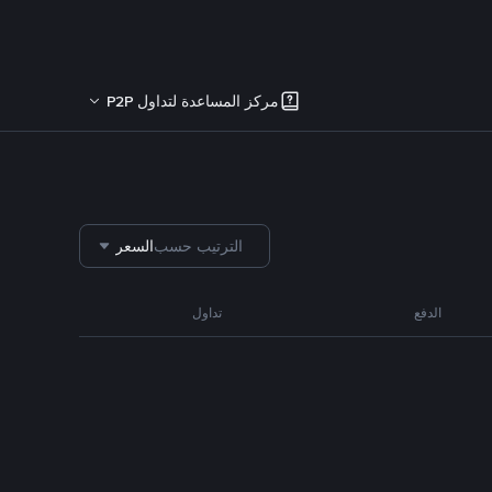
مركز المساعدة لتداول P2P
الترتيب حسب
السعر
الدفع
تداول