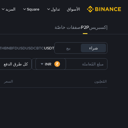
الأسواق
تداول
Square
المزيد
إكسبريس
P2P
صفقات خاصّة
شراء
بيع
USDT
BTC
USDC
FDUSD
BNB
TH
INR
كل طرق الدفع
المُعلِنون
السعر