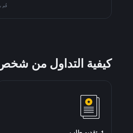
قُم بمُبادلة USDT على nance P2P
كيفية التداول من شخ
1. تقديم طلب