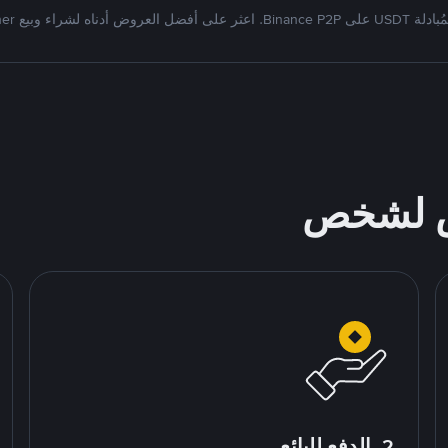
Bi. اعثر على أفضل العروض أدناه لشراء وبيع Tether
ص لشخص
2. الدفع للبائع