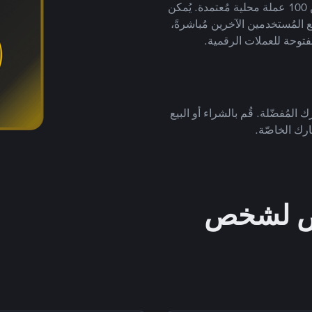
لتداول العملات الرقمية بأكثر من 800 طريقة دفع وأكثر من 100 عملة محلية مُعتمدة. يُمكن
 المُستخدمين الآخرين مُباشرةً،
فتوحة للعملات الرقمية.
 المُفضّلة. قُم بالشراء أو البيع
رك الخاصّة.
خص لشخص