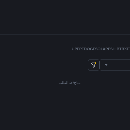
U
PEPE
DOGE
SOL
XRP
SHIB
TRX
E
متاح/حد الطلب