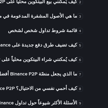
كيف يُمكنني بيع البيتكوين محلياً على Binance P2P؟
2
ما هي الأصول المشفرة المدعومة في
3
قائمة شروط تداول شخص لشخص
4
كيف تضيف طرق دفع جديدة على Binance شخص لشخص؟
5
كيف يُمكنني شراء البيتكوين محلياً على Binance P2P؟
6
ما الذي يجعل منصّة Binance P2P أفضل من الأسواق الأخرى للتداول من شخص لشخص؟
7
كيف أحمي نفسي من الاحتيال؟ Binance P2P ضمان FTW!
8
الأسئلة الأكثر شيوعاً حول تداول Binance شخص لشخص
9