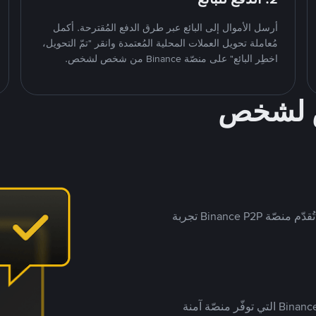
أرسل الأموال إلى البائع عبر طرق الدفع المُقترحة. أكمل
مُعاملة تحويل العملات المحلية المُعتمدة وانقر "تمّ التحويل،
اخطِر البائع" على منصّة Binance من شخص لشخص.
ص لشخص
بينما تستهدف العديد من منصّات تداول P2P أسواقًا مُحددة، تُقدّم منصّة Binance P2P تجربة
يضع ملايين المُستخدمين حول العالم ثقتهم في منصّة Binance P2P التي توفّر منصّة آمنة