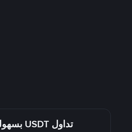
تداول USDT بسهولة - قُم بالشراء والبيع باستخدام طرقك المُفضّلة للدفع