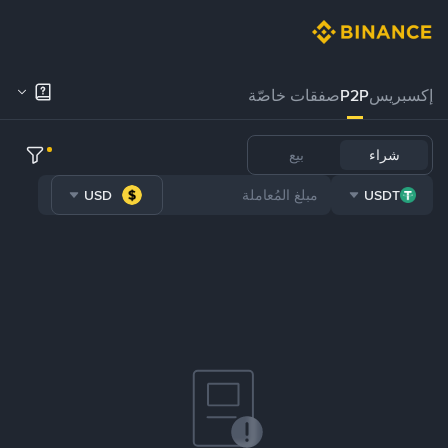
إكسبريس
P2P
صفقات خاصّة
شراء
بيع
USD
USDT