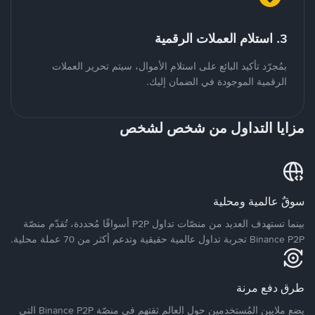
3. استلام العملات الرقمية
بمُجرّد تأكيد البائع على استلام الأموال، سيتم تحرير العملات
الرقمية الموجودة في الضمان إليك.
مزايا التداول من شخص لشخص
سوقٌ عالمية ومحلية
بينما تستهدف العديد من منصّات تداول P2P أسواقًا مُحددة، تُقدّم منصّة
Binance P2P تجربة تداول عالمية حقيقية وتدعم أكثر من 70 عملة محلية.
طرق دفع مرنة
يضع ملايين المُستخدمين حول العالم ثقتهم في منصّة Binance P2P التي