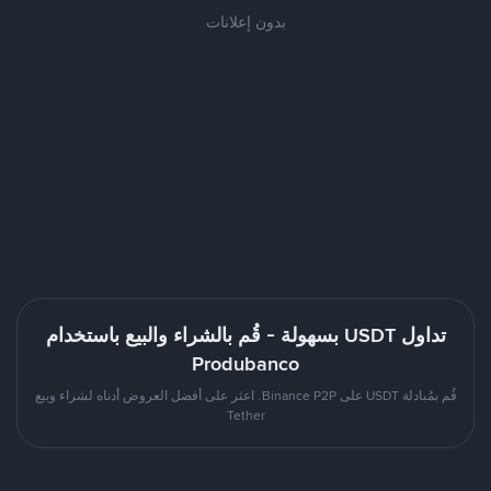
بدون إعلانات
تداول USDT بسهولة - قُم بالشراء والبيع باستخدام
Produbanco
قُم بمُبادلة USDT على Binance P2P. اعثر على أفضل العروض أدناه لشراء وبيع
Tether