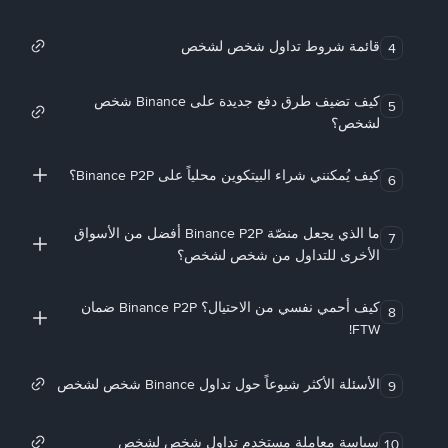
قائمة شروط تداول شخص لشخص
4
كيف تضيف طرق دفع جديدة على Binance شخص
5
لشخص؟
كيف يُمكنني شراء البيتكوين محلياً على Binance P2P؟
6
ما الذي يجعل منصّة Binance P2P أفضل من الأسواق
7
الأخرى للتداول من شخص لشخص؟
كيف أحمي نفسي من الاحتيال؟ Binance P2P ضمان
8
FTW!
الأسئلة الأكثر شيوعاً حول تداول Binance شخص لشخص
9
سياسة معاملة مستخدم تداول شخص لشخص
10