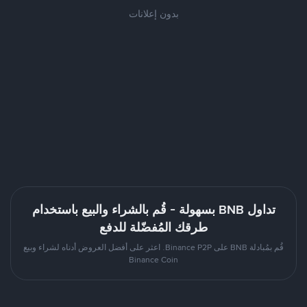
بدون إعلانات
تداول BNB بسهولة - قُم بالشراء والبيع باستخدام
طرقك المُفضّلة للدفع
قُم بمُبادلة BNB على Binance P2P. اعثر على أفضل العروض أدناه لشراء وبيع
Binance Coin