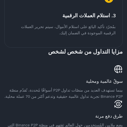
3. استلام العملات الرقمية
بمُجرّد تأكيد البائع على استلام الأموال، سيتم تحرير العملات
الرقمية الموجودة في الضمان إليك.
مزايا التداول من شخص لشخص
سوقٌ عالمية ومحلية
بينما تستهدف العديد من منصّات تداول P2P أسواقًا مُحددة، تُقدّم منصّة
Binance P2P تجربة تداول عالمية حقيقية وتدعم أكثر من 70 عملة محلية.
طرق دفع مرنة
يضع ملايين المُستخدمين حول العالم ثقتهم في منصّة Binance P2P التي