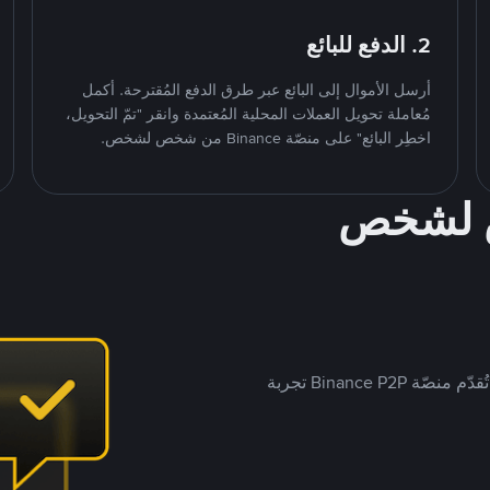
2. الدفع للبائع
أرسل الأموال إلى البائع عبر طرق الدفع المُقترحة. أكمل
مُعاملة تحويل العملات المحلية المُعتمدة وانقر "تمّ التحويل،
اخطِر البائع" على منصّة Binance من شخص لشخص.
ص لشخص
بينما تستهدف العديد من منصّات تداول P2P أسواقًا مُحددة، تُقدّم منصّة Binance P2P تجربة