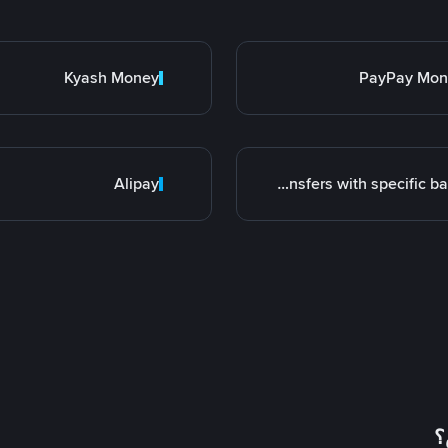
Kyash Money
PayPay Mon
Alipay
Transfers with specific bank
؟