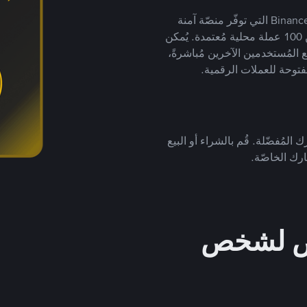
يضع ملايين المُستخدمين حول العالم ثقتهم في منصّة Binance P2P التي توفّر منصّة آمنة
لتداول العملات الرقمية بأكثر من 800 طريقة دفع وأكثر من 100 عملة محلية مُعتمدة. يُمكن
 المُستخدمين الآخرين مُباشرةً،
فتوحة للعملات الرقمية.
 المُفضّلة. قُم بالشراء أو البيع
رك الخاصّة.
خص لشخص