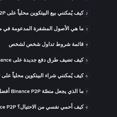
كيف يُمكنني بيع البيتكوين محلياً على Binance P2P؟
2
ما هي الأصول المشفرة المدعومة في
3
قائمة شروط تداول شخص لشخص
4
كيف تضيف طرق دفع جديدة على Binance شخص لشخص؟
5
كيف يُمكنني شراء البيتكوين محلياً على Binance P2P؟
6
ما الذي يجعل منصّة Binance P2P أفضل من الأسواق الأخرى للتداول من شخص لشخص؟
7
كيف أحمي نفسي من الاحتيال؟ Binance P2P ضمان FTW!
8