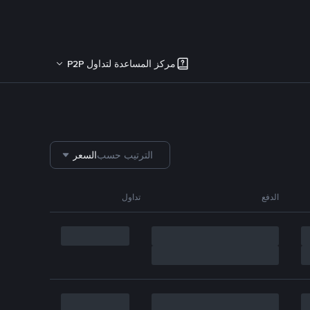
مركز المساعدة لتداول P2P
الترتيب حسب
السعر
الدفع
تداول