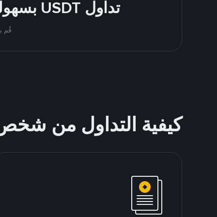
تداول USDT بسهولة - قُم بالشراء والبيع باستخدام طرقك المُفضّلة للدفع
قُم بمُبادلة USDT على nance P2P
كيفية التداول من شخ