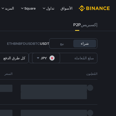
الأسواق
تداول
Square
المزيد
إكسبريس
P2P
شراء
بيع
USDT
BTC
FDUSD
BNB
ETH
JPY
كل طرق الدفع
المُعلِنون
السعر