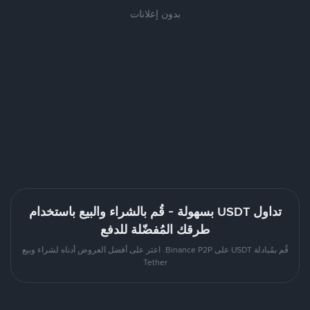
بدون إعلانات
تداول USDT بسهولة - قُم بالشراء والبيع باستخدام
طرقك المُفضّلة للدفع
قُم بمُبادلة USDT على Binance P2P. اعثر على أفضل العروض أدناه لشراء وبيع
Tether