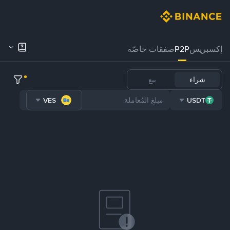
إكسبريس
P2P
صفقات خاصّة
شراء
بيع
VES
USDT