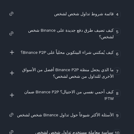
قائمة شروط تداول شخص لشخص
4
كيف تضيف طرق دفع جديدة على Binance شخص
5
لشخص؟
كيف يُمكنني شراء البيتكوين محلياً على Binance P2P؟
6
ما الذي يجعل منصّة Binance P2P أفضل من الأسواق
7
الأخرى للتداول من شخص لشخص؟
كيف أحمي نفسي من الاحتيال؟ Binance P2P ضمان
8
FTW!
الأسئلة الأكثر شيوعاً حول تداول Binance شخص لشخص
9
سياسة معاملة مستخدم تداول شخص لشخص
10