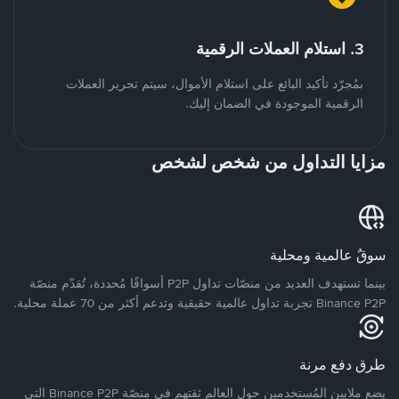
3. استلام العملات الرقمية
بمُجرّد تأكيد البائع على استلام الأموال، سيتم تحرير العملات
الرقمية الموجودة في الضمان إليك.
مزايا التداول من شخص لشخص
سوقٌ عالمية ومحلية
بينما تستهدف العديد من منصّات تداول P2P أسواقًا مُحددة، تُقدّم منصّة
Binance P2P تجربة تداول عالمية حقيقية وتدعم أكثر من 70 عملة محلية.
طرق دفع مرنة
يضع ملايين المُستخدمين حول العالم ثقتهم في منصّة Binance P2P التي