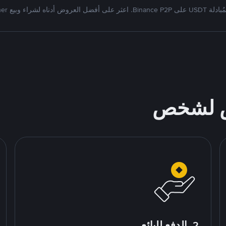
Bi. اعثر على أفضل العروض أدناه لشراء وبيع Tether
ص لشخص
2. الدفع للبائع