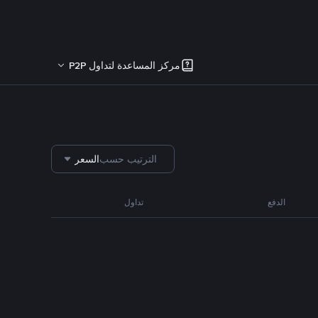
مركز المساعدة لتداول P2P
الترتيب حسب
السعر
الدفع
تداول