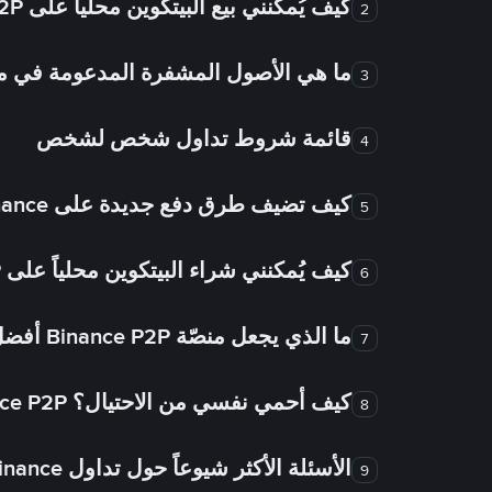
كيف يُمكنني بيع البيتكوين محلياً على Binance P2P؟
2
ما هي الأصول المشفرة المدعومة في
3
قائمة شروط تداول شخص لشخص
4
كيف تضيف طرق دفع جديدة على Binance شخص لشخص؟
5
كيف يُمكنني شراء البيتكوين محلياً على Binance P2P؟
6
ما الذي يجعل منصّة Binance P2P أفضل من الأسواق الأخرى للتداول من شخص لشخص؟
7
كيف أحمي نفسي من الاحتيال؟ Binance P2P ضمان FTW!
8
الأسئلة الأكثر شيوعاً حول تداول Binance شخص لشخص
9