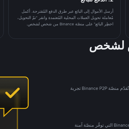
أرسل الأموال إلى البائع عبر طرق الدفع المُقترحة. أكمل
مُعاملة تحويل العملات المحلية المُعتمدة وانقر "تمّ التحويل،
اخطِر البائع" على منصّة Binance من شخص لشخص.
ص لشخص
بينما تستهدف العديد من منصّات تداول P2P أسواقًا مُحددة، تُقدّم منصّة Binance P2P تجربة
يضع ملايين المُستخدمين حول العالم ثقتهم في منصّة Binance P2P التي توفّر منصّة آمنة