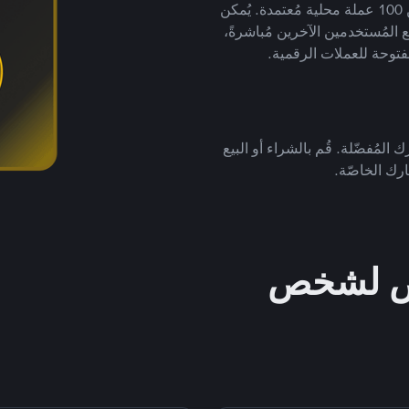
لتداول العملات الرقمية بأكثر من 800 طريقة دفع وأكثر من 100 عملة محلية مُعتمدة. يُمكن
 المُستخدمين الآخرين مُباشرةً،
فتوحة للعملات الرقمية.
 المُفضّلة. قُم بالشراء أو البيع
رك الخاصّة.
خص لشخص