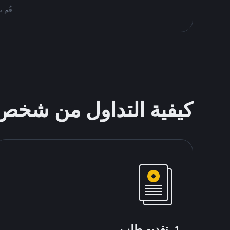
قُم بمُبادلة USDT على nance P2P
كيفية التداول من شخ
1. تقديم طلب