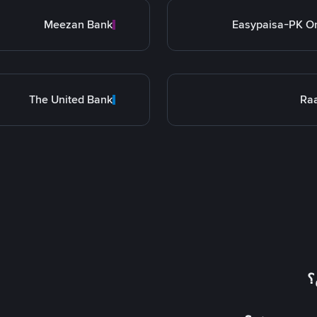
Meezan Bank
Easypaisa-PK O
The United Bank
Ra
؟