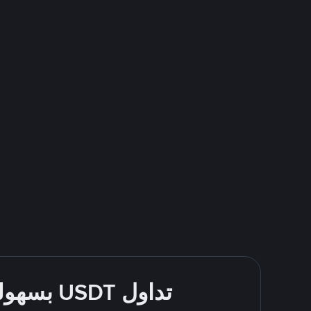
تداول USDT بسهولة - قُم بالشراء والبيع باستخدام طرقك المُفضّلة للدفع