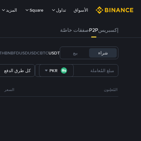
الأسواق
تداول
Square
المزيد
إكسبريس
P2P
صفقات خاصّة
شراء
بيع
USDT
BTC
USDC
FDUSD
BNB
TH
PKR
كل طرق الدفع
المُعلِنون
السعر