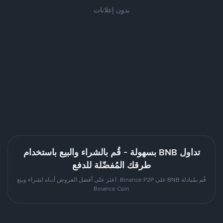
بدون إعلانات
تداول BNB بسهولة - قُم بالشراء والبيع باستخدام
طرقك المُفضّلة للدفع
قُم بمُبادلة BNB على Binance P2P. اعثر على أفضل العروض أدناه لشراء وبيع
Binance Coin