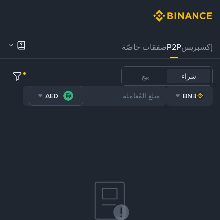
إكسبريس
P2P
صفقات خاصّة
شراء
بيع
AED
BNB