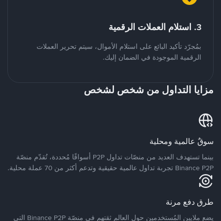
3. استلام العملات الرقمية
بمُجرّد تأكيد البائع على استلام الأموال، سيتم تحرير العملات
الرقمية الموجودة في الضمان إليك.
مزايا التداول من شخص لشخص
سوقٌ عالمية ومحلية
بينما تستهدف العديد من منصّات تداول P2P أسواقًا مُحددة، تُقدّم منصّة
Binance P2P تجربة تداول عالمية حقيقية وتدعم أكثر من 70 عملة محلية.
طرق دفع مرنة
يضع ملايين المُستخدمين حول العالم ثقتهم في منصّة Binance P2P التي