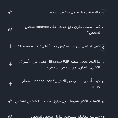
قائمة شروط تداول شخص لشخص
4
كيف تضيف طرق دفع جديدة على Binance شخص
5
لشخص؟
كيف يُمكنني شراء البيتكوين محلياً على Binance P2P؟
6
ما الذي يجعل منصّة Binance P2P أفضل من الأسواق
7
الأخرى للتداول من شخص لشخص؟
كيف أحمي نفسي من الاحتيال؟ Binance P2P ضمان
8
FTW!
الأسئلة الأكثر شيوعاً حول تداول Binance شخص لشخص
9
سياسة معاملة مستخدم تداول شخص لشخص
10