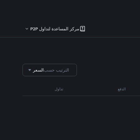
مركز المساعدة لتداول P2P
الترتيب حسب
السعر
الدفع
تداول