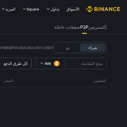
الأسواق
تداول
Square
المزيد
إكسبريس
P2P
صفقات خاصّة
شراء
بيع
USDT
BTC
USDC
FDUSD
BNB
TH
INR
كل طرق الدفع
المُعلِنون
السعر