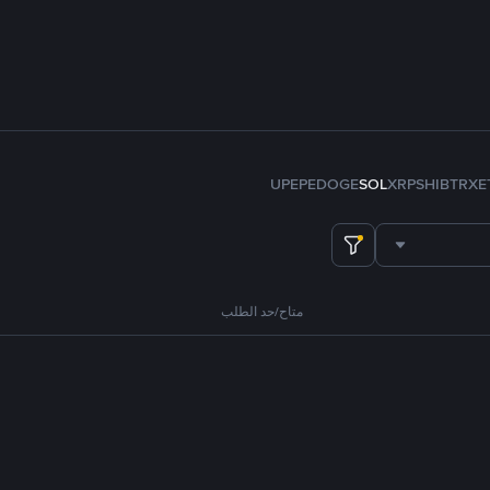
U
PEPE
DOGE
SOL
XRP
SHIB
TRX
E
متاح/حد الطلب