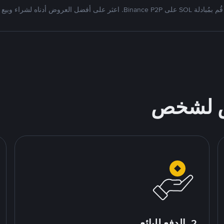
قُم بمُبادلة SOL على Binance P2P. اعثر على أفضل العروض أدناه لشراء وبيع
ص لشخص
2. الدفع للبائع