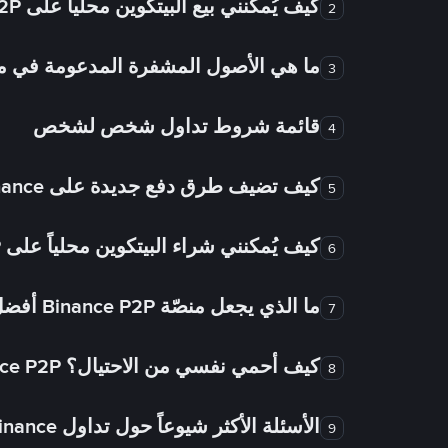
كيف يُمكنني بيع البيتكوين محلياً على Binance P2P؟
2
ما هي الأصول المشفرة المدعومة في
3
قائمة شروط تداول شخص لشخص
4
كيف تضيف طرق دفع جديدة على Binance شخص لشخص؟
5
كيف يُمكنني شراء البيتكوين محلياً على Binance P2P؟
6
ما الذي يجعل منصّة Binance P2P أفضل من الأسواق الأخرى للتداول من شخص لشخص؟
7
كيف أحمي نفسي من الاحتيال؟ Binance P2P ضمان FTW!
8
الأسئلة الأكثر شيوعاً حول تداول Binance شخص لشخص
9