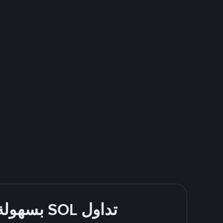
تداول SOL بسهولة - قُم بالشراء والبيع باستخدام طرقك المُفضّلة للدفع