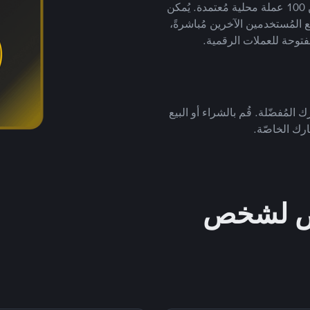
لتداول العملات الرقمية بأكثر من 800 طريقة دفع وأكثر من 100 عملة محلية مُعتمدة. يُمكن
 المُستخدمين الآخرين مُباشرةً،
فتوحة للعملات الرقمية.
 المُفضّلة. قُم بالشراء أو البيع
رك الخاصّة.
خص لشخص