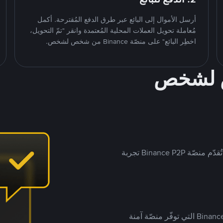
أرسل الأموال إلى البائع عبر طرق الدفع المُقترحة. أكمل
مُعاملة تحويل العملات المحلية المُعتمدة وانقر "تمّ التحويل،
اخطِر البائع" على منصّة Binance من شخص لشخص.
ص لشخص
بينما تستهدف العديد من منصّات تداول P2P أسواقًا مُحددة، تُقدّم منصّة Binance P2P تجربة
يضع ملايين المُستخدمين حول العالم ثقتهم في منصّة Binance P2P التي توفّر منصّة آمنة