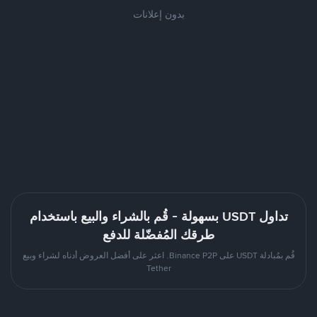
بدون إعلانات
تداول USDT بسهولة - قُم بالشراء والبيع باستخدام
طرقك المُفضّلة للدفع
قُم بمُبادلة USDT على Binance P2P. اعثر على أفضل العروض أدناه لشراء وبيع
Tether