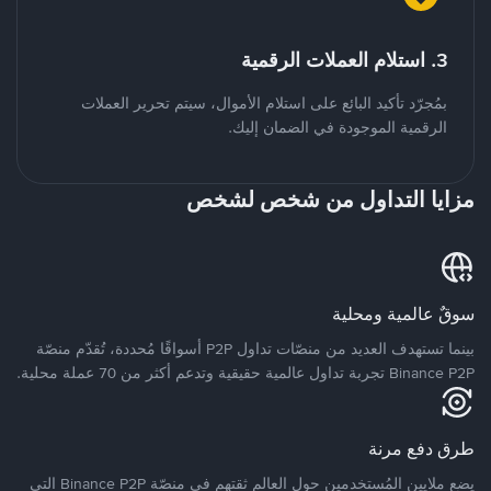
3. استلام العملات الرقمية
بمُجرّد تأكيد البائع على استلام الأموال، سيتم تحرير العملات
الرقمية الموجودة في الضمان إليك.
مزايا التداول من شخص لشخص
سوقٌ عالمية ومحلية
بينما تستهدف العديد من منصّات تداول P2P أسواقًا مُحددة، تُقدّم منصّة
Binance P2P تجربة تداول عالمية حقيقية وتدعم أكثر من 70 عملة محلية.
طرق دفع مرنة
يضع ملايين المُستخدمين حول العالم ثقتهم في منصّة Binance P2P التي