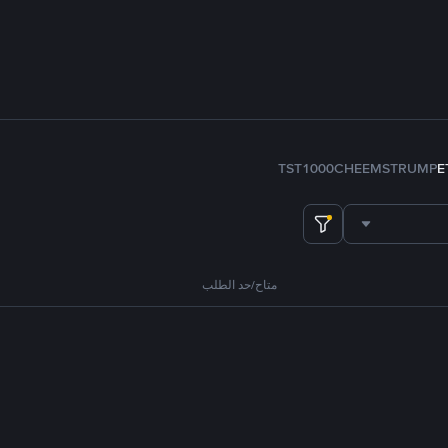
TST
1000CHEEMS
TRUMP
E
متاح/حد الطلب