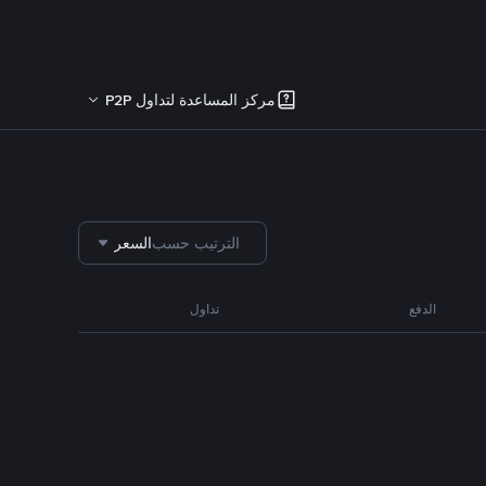
مركز المساعدة لتداول P2P
الترتيب حسب
السعر
الدفع
تداول