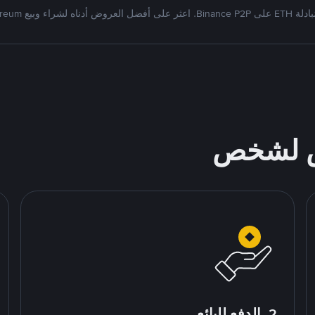
على أفضل العروض أدناه لشراء وبيع Ethereum
ص لشخص
2. الدفع للبائع