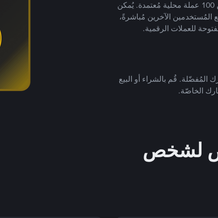
لتداول العملات الرقمية بأكثر من 800 طريقة دفع وأكثر من 100 عملة محلية مُعتمدة. يُمكن
 المُستخدمين الآخرين مُباشرةً،
فتوحة للعملات الرقمية.
 المُفضّلة. قُم بالشراء أو البيع
رك الخاصّة.
خص لشخص