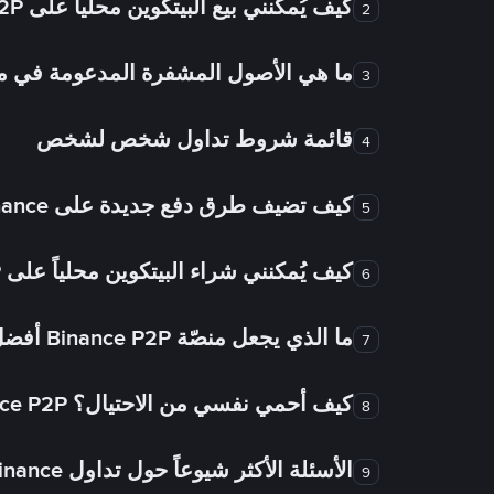
كيف يُمكنني بيع البيتكوين محلياً على Binance P2P؟
2
ما هي الأصول المشفرة المدعومة في
3
قائمة شروط تداول شخص لشخص
4
كيف تضيف طرق دفع جديدة على Binance شخص لشخص؟
5
كيف يُمكنني شراء البيتكوين محلياً على Binance P2P؟
6
ما الذي يجعل منصّة Binance P2P أفضل من الأسواق الأخرى للتداول من شخص لشخص؟
7
كيف أحمي نفسي من الاحتيال؟ Binance P2P ضمان FTW!
8
الأسئلة الأكثر شيوعاً حول تداول Binance شخص لشخص
9