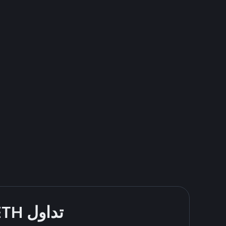
تداول ETH بسهولة - قُم بالشراء والبيع باستخدام N26