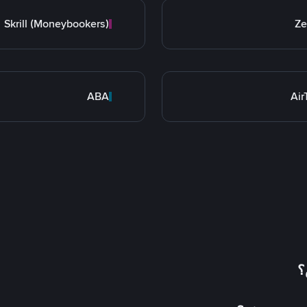
Skrill (Moneybookers)
Ze
ABA
Ai
؟