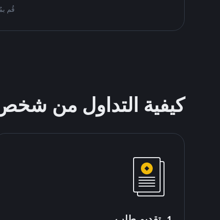
قُم بمُبادلة ETH على Binance P2P. اعثر 
كيفية التداول من شخ
1. تقديم طلب