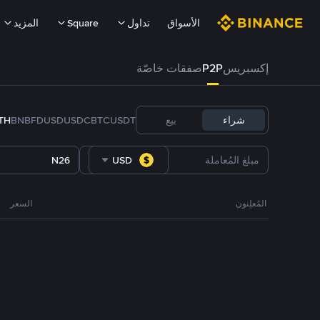
الأسواق
تداول
Square
المزيد
إكسبريس
P2P
صفقات خاصّة
شراء
بيع
USDT
BTC
USDC
FDUSD
BNB
TH
N26
USD
المُعلِنون
السعر