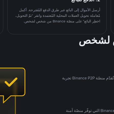
أرسل الأموال إلى البائع عبر طرق الدفع المُقترحة. أكمل
مُعاملة تحويل العملات المحلية المُعتمدة وانقر "تمّ التحويل،
اخطِر البائع" على منصّة Binance من شخص لشخص.
ص لشخص
بينما تستهدف العديد من منصّات تداول P2P أسواقًا مُحددة، تُقدّم منصّة Binance P2P تجربة
يضع ملايين المُستخدمين حول العالم ثقتهم في منصّة Binance P2P التي توفّر منصّة آمنة