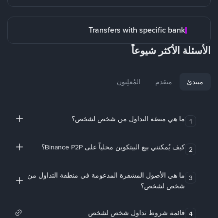
Transfers with specific bank
الأسئلة الأكثر شيوعاً
مبتدئ
متقدم
المُعلِنون
ما هي منصّة التداول من شخص لشخص؟
1
كيف يُمكنني بيع البيتكوين محلياً على Binance P2P؟
2
ما هي الأصول المشفرة المدعومة في منطقة التداول من
3
شخص لشخص؟
قائمة شروط تداول شخص لشخص
4