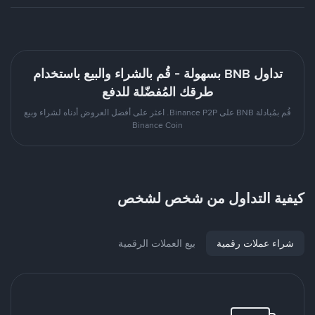
تداول BNB بسهولة - قُم بالشراء والبيع باستخدام
طرقك المُفضّلة للدفع
قُم بمُبادلة BNB على Binance P2P. اعثر على أفضل العروض أدناه لشراء وبيع
Binance Coin
كيفية التداول من شخص لشخص
شراء عملات رقمية
بيع العملات الرقمية