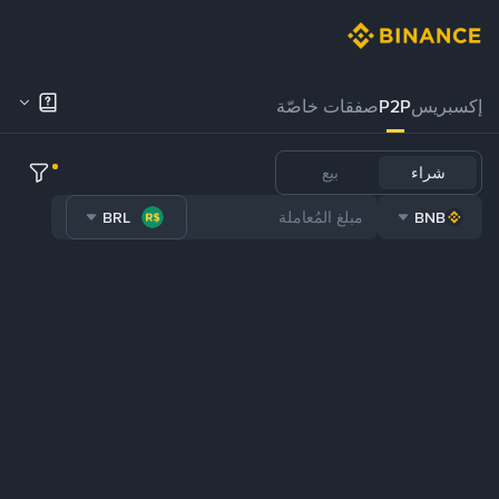
إكسبريس
P2P
صفقات خاصّة
شراء
بيع
BRL
BNB