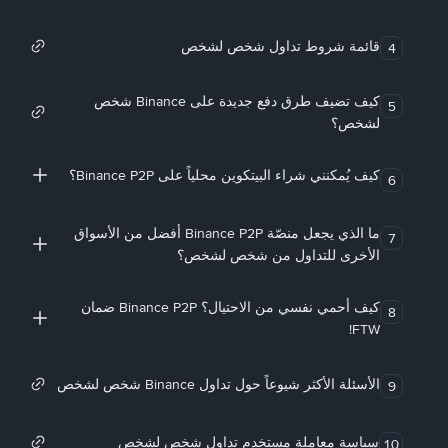
قائمة شروط تداول شخص لشخص
4
كيف تضيف طرق دفع جديدة على Binance شخص
5
لشخص؟
كيف يُمكنني شراء البيتكوين محلياً على Binance P2P؟
6
ما الذي يجعل منصّة Binance P2P أفضل من الأسواق
7
الأخرى للتداول من شخص لشخص؟
كيف أحمي نفسي من الاحتيال؟ Binance P2P ضمان
8
FTW!
الأسئلة الأكثر شيوعاً حول تداول Binance شخص لشخص
9
سياسة معاملة مستخدم تداول شخص لشخص
10