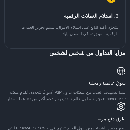
3. استلام العملات الرقمية
بمُجرّد تأكيد البائع على استلام الأموال، سيتم تحرير العملات
الرقمية الموجودة في الضمان إليك.
مزايا التداول من شخص لشخص
سوقٌ عالمية ومحلية
بينما تستهدف العديد من منصّات تداول P2P أسواقًا مُحددة، تُقدّم منصّة
Binance P2P تجربة تداول عالمية حقيقية وتدعم أكثر من 70 عملة محلية.
طرق دفع مرنة
يضع ملايين المُستخدمين حول العالم ثقتهم في منصّة Binance P2P التي