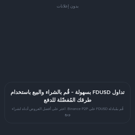
بدون إعلانات
تداول FDUSD بسهولة - قُم بالشراء والبيع باستخدام
طرقك المُفضّلة للدفع
قُم بمُبادلة FDUSD على Binance P2P. اعثر على أفضل العروض أدناه لشراء
وبيع