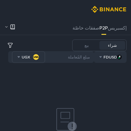
إكسبريس
P2P
صفقات خاصّة
شراء
بيع
UGX
FDUSD