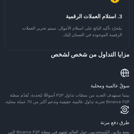
3. استلام العملات الرقمية
بمُجرّد تأكيد البائع على استلام الأموال، سيتم تحرير العملات
الرقمية الموجودة في الضمان إليك.
مزايا التداول من شخص لشخص
سوقٌ عالمية ومحلية
بينما تستهدف العديد من منصّات تداول P2P أسواقًا مُحددة، تُقدّم منصّة
Binance P2P تجربة تداول عالمية حقيقية وتدعم أكثر من 70 عملة محلية.
طرق دفع مرنة
يضع ملايين المُستخدمين حول العالم ثقتهم في منصّة Binance P2P التي