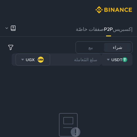
إكسبريس
P2P
صفقات خاصّة
شراء
بيع
UGX
USDT