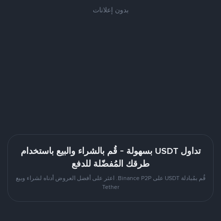
بدون إعلانات
تداول USDT بسهولة - قُم بالشراء والبيع باستخدام
طرقك المُفضّلة للدفع
قُم بمُبادلة USDT على Binance P2P. اعثر على أفضل العروض أدناه لشراء وبيع
Tether