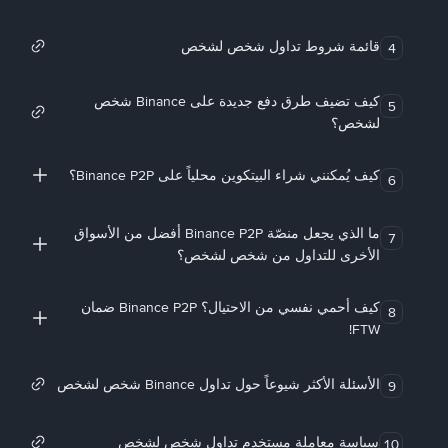
قائمة شروط تداول شخص لشخص
4
كيف تضيف طرق دفع جديدة على Binance شخص
5
لشخص؟
كيف يُمكنني شراء البيتكوين محلياً على Binance P2P؟
6
ما الذي يجعل منصّة Binance P2P أفضل من الأسواق
7
الأخرى للتداول من شخص لشخص؟
كيف أحمي نفسي من الاحتيال؟ Binance P2P ضمان
8
FTW!
الأسئلة الأكثر شيوعاً حول تداول Binance شخص لشخص
9
سياسة معاملة مستخدم تداول شخص لشخص
10