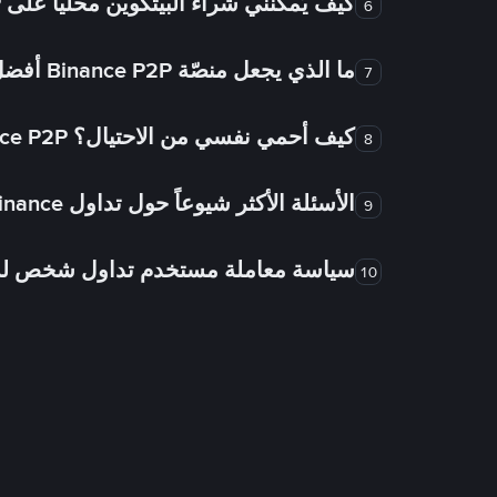
كيف يُمكنني شراء البيتكوين محلياً على Binance P2P؟
6
ما الذي يجعل منصّة Binance P2P أفضل من الأسواق الأخرى للتداول من شخص لشخص؟
7
كيف أحمي نفسي من الاحتيال؟ Binance P2P ضمان FTW!
8
الأسئلة الأكثر شيوعاً حول تداول Binance شخص لشخص
9
سياسة معاملة مستخدم تداول شخص 
10