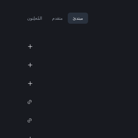
مبتدئ
متقدم
المُعلِنون