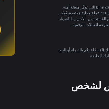
يضع ملايين المُستخدمين حول العالم ثقتهم في منصّة Binance P2P التي توفّر منصّة آمنة
لتداول العملات الرقمية بأكثر من 800 طريقة دفع وأكثر من 100 عملة محلية مُعتمدة. يُمكن
 المُستخدمين الآخرين مُباشرةً،
فتوحة للعملات الرقمية.
 المُفضّلة. قُم بالشراء أو البيع
رك الخاصّة.
خص لشخص