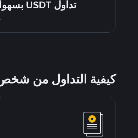
تداول USDT بسهولة - قُم بالشراء والبيع باستخدام طرقك المُفضّلة للدفع
قُم
كيفية التداول من شخ