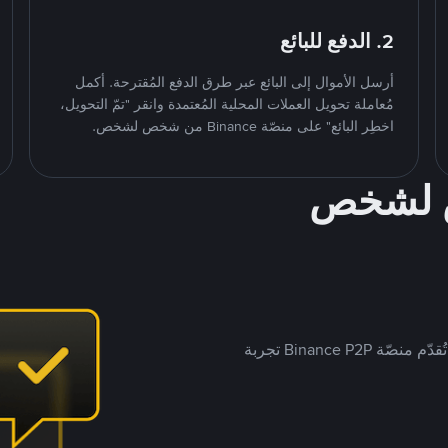
2. الدفع للبائع
أرسل الأموال إلى البائع عبر طرق الدفع المُقترحة. أكمل
مُعاملة تحويل العملات المحلية المُعتمدة وانقر "تمّ التحويل،
اخطِر البائع" على منصّة Binance من شخص لشخص.
ص لشخص
بينما تستهدف العديد من منصّات تداول P2P أسواقًا مُحددة، تُقدّم منصّة Binance P2P تجربة