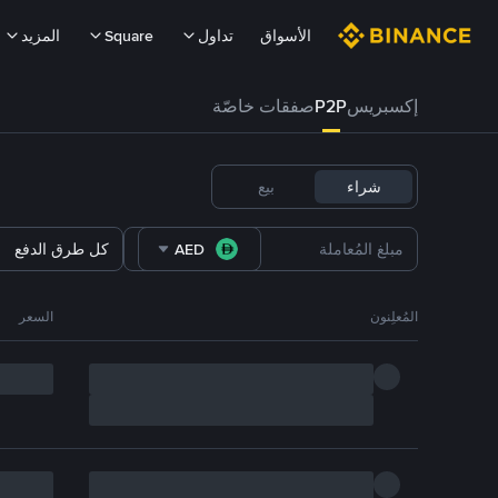
الأسواق
تداول
Square
المزيد
إكسبريس
P2P
صفقات خاصّة
شراء
بيع
AED
كل طرق الدفع
المُعلِنون
السعر