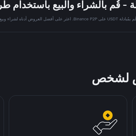
 بمُبادلة USDT على Binance P2P. اعثر على أفضل العروض أدناه لشراء وبيع
ص لشخص