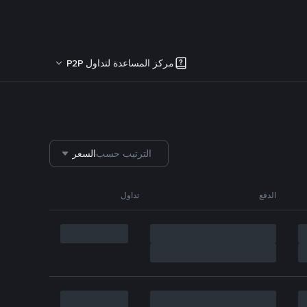
مركز المساعدة لتداول P2P
الترتيب حسب
السعر
الدفع
تداول