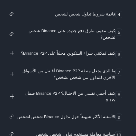
قائمة شروط تداول شخص لشخص
4
كيف تضيف طرق دفع جديدة على Binance شخص
5
لشخص؟
كيف يُمكنني شراء البيتكوين محلياً على Binance P2P؟
6
ما الذي يجعل منصّة Binance P2P أفضل من الأسواق
7
الأخرى للتداول من شخص لشخص؟
كيف أحمي نفسي من الاحتيال؟ Binance P2P ضمان
8
FTW!
الأسئلة الأكثر شيوعاً حول تداول Binance شخص لشخص
9
سياسة معاملة مستخدم تداول شخص لشخص
10