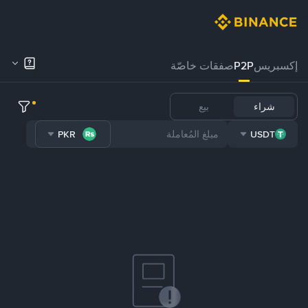
إكسبريس
P2P
صفقات خاصّة
شراء
بيع
PKR
USDT