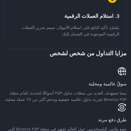
3. استلام العملات الرقمية
بمُجرّد تأكيد البائع على استلام الأموال، سيتم تحرير العملات
الرقمية الموجودة في الضمان إليك.
مزايا التداول من شخص لشخص
سوقٌ عالمية ومحلية
بينما تستهدف العديد من منصّات تداول P2P أسواقًا مُحددة، تُقدّم منصّة
Binance P2P تجربة تداول عالمية حقيقية وتدعم أكثر من 70 عملة محلية.
طرق دفع مرنة
يضع ملايين المُستخدمين حول العالم ثقتهم في منصّة Binance P2P التي