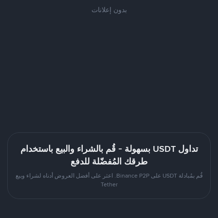
بدون إعلانات
تداول USDT بسهولة - قُم بالشراء والبيع باستخدام
طرقك المُفضّلة للدفع
قُم بمُبادلة USDT على Binance P2P. اعثر على أفضل العروض أدناه لشراء وبيع
Tether