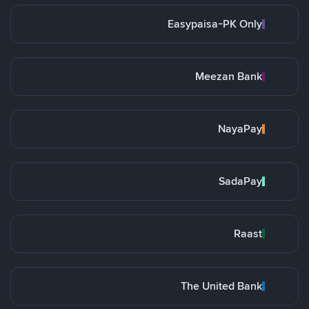
Easypaisa-PK Only
Meezan Bank
NayaPay
SadaPay
Raast
The United Bank