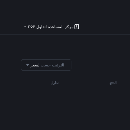
مركز المساعدة لتداول P2P
الترتيب حسب
السعر
الدفع
تداول