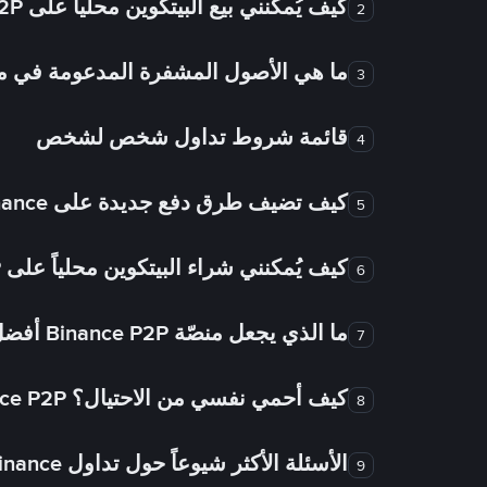
كيف يُمكنني بيع البيتكوين محلياً على Binance P2P؟
2
ما هي الأصول المشفرة المدعومة في
3
قائمة شروط تداول شخص لشخص
4
كيف تضيف طرق دفع جديدة على Binance شخص لشخص؟
5
كيف يُمكنني شراء البيتكوين محلياً على Binance P2P؟
6
ما الذي يجعل منصّة Binance P2P أفضل من الأسواق الأخرى للتداول من شخص لشخص؟
7
كيف أحمي نفسي من الاحتيال؟ Binance P2P ضمان FTW!
8
الأسئلة الأكثر شيوعاً حول تداول Binance شخص لشخص
9