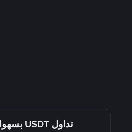
تداول USDT بسهولة - قُم بالشراء والبيع باستخدام طرقك المُفضّلة للدفع