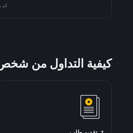
قُم بمُبادلة USDT على nance P2P
كيفية التداول من شخ
1. تقديم طلب