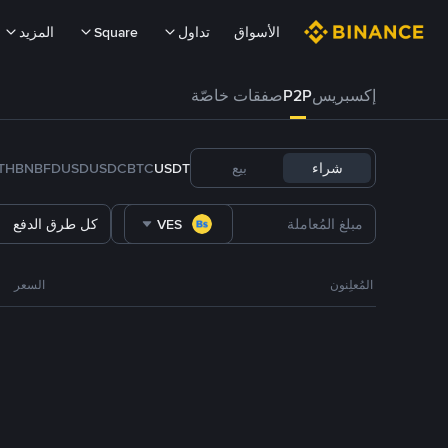
الأسواق
تداول
Square
المزيد
إكسبريس
P2P
صفقات خاصّة
شراء
بيع
USDT
BTC
USDC
FDUSD
BNB
TH
VES
كل طرق الدفع
المُعلِنون
السعر