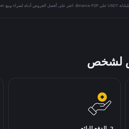
Bi. اعثر على أفضل العروض أدناه لشراء وبيع Tether
ص لشخص
2. الدفع للبائع