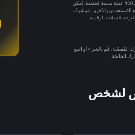
لتداول العملات الرقمية بأكثر من 800 طريقة دفع وأكثر من 100 عملة محلية مُعتمدة. يُمكن
 المُستخدمين الآخرين مُباشرةً،
فتوحة للعملات الرقمية.
 المُفضّلة. قُم بالشراء أو البيع
رك الخاصّة.
خص لشخص