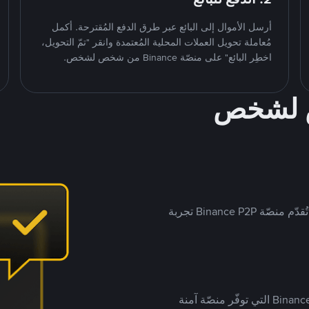
أرسل الأموال إلى البائع عبر طرق الدفع المُقترحة. أكمل
مُعاملة تحويل العملات المحلية المُعتمدة وانقر "تمّ التحويل،
اخطِر البائع" على منصّة Binance من شخص لشخص.
ص لشخص
بينما تستهدف العديد من منصّات تداول P2P أسواقًا مُحددة، تُقدّم منصّة Binance P2P تجربة
يضع ملايين المُستخدمين حول العالم ثقتهم في منصّة Binance P2P التي توفّر منصّة آمنة