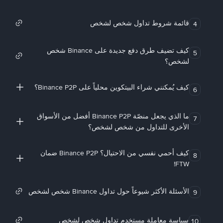
قائمة شروط تداول شخص لشخص
4
كيف تضيف طرق دفع جديدة على Binance شخص
5
لشخص؟
كيف يُمكنني شراء البيتكوين محلياً على Binance P2P؟
6
ما الذي يجعل منصّة Binance P2P أفضل من الأسواق
7
الأخرى للتداول من شخص لشخص؟
كيف أحمي نفسي من الاحتيال؟ Binance P2P ضمان
8
FTW!
الأسئلة الأكثر شيوعاً حول تداول Binance شخص لشخص
9
سياسة معاملة مستخدم تداول شخص لشخص
10