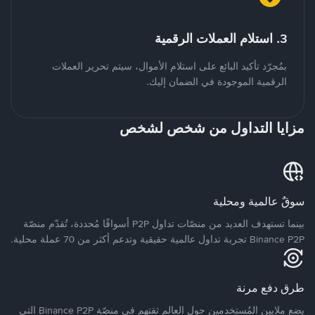
3. استلام العملات الرقمية
بمُجرّد تأكيد البائع على استلام الأموال، سيتم تحرير العملات
الرقمية الموجودة في الضمان إليك.
مزايا التداول من شخص لشخص
سوقٌ عالمية ومحلية
بينما تستهدف العديد من منصّات تداول P2P أسواقًا مُحددة، تُقدّم منصّة
Binance P2P تجربة تداول عالمية حقيقية وتدعم أكثر من 70 عملة محلية.
طرق دفع مرنة
يضع ملايين المُستخدمين حول العالم ثقتهم في منصّة Binance P2P التي