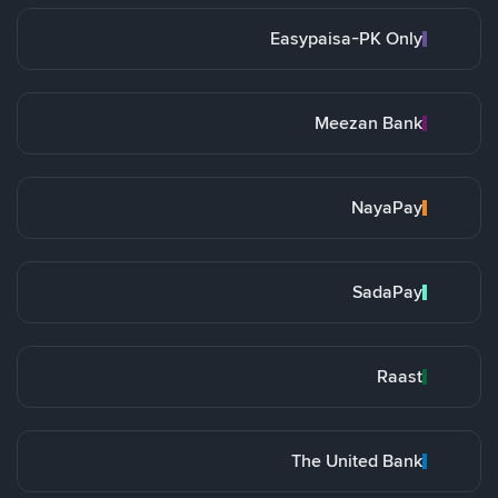
Easypaisa-PK Only
Meezan Bank
NayaPay
SadaPay
Raast
The United Bank