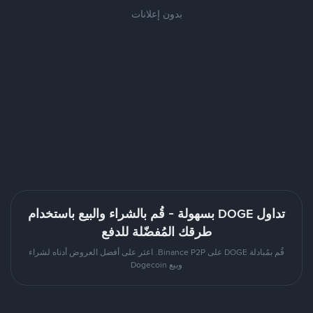
بدون إعلانات
تداول DOGE بسهولة - قُم بالشراء والبيع باستخدام
طرقك المُفضّلة للدفع
قُم بمُبادلة DOGE على Binance P2P. اعثر على أفضل العروض أدناه لشراء
وبيع Dogecoin