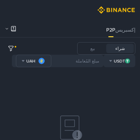
إكسبريس
P2P
شراء
بيع
UAH
USDT