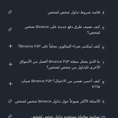
قائمة شروط تداول شخص لشخص
4
كيف تضيف طرق دفع جديدة على Binance شخص
5
لشخص؟
كيف يُمكنني شراء البيتكوين محلياً على Binance P2P؟
6
ما الذي يجعل منصّة Binance P2P أفضل من الأسواق
7
الأخرى للتداول من شخص لشخص؟
كيف أحمي نفسي من الاحتيال؟ Binance P2P ضمان
8
FTW!
الأسئلة الأكثر شيوعاً حول تداول Binance شخص لشخص
9
سياسة معاملة مستخدم تداول شخص لشخص
10