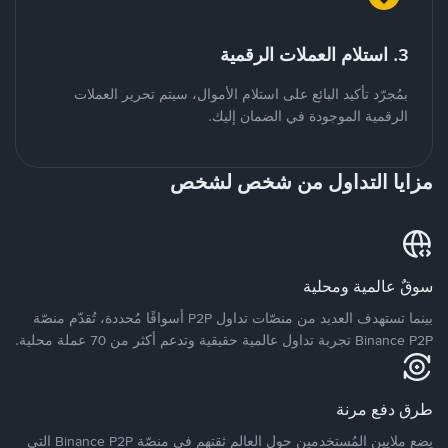
3. استلام العملات الرقمية
بمُجرّد تأكيد البائع على استلام الأموال، سيتم تحرير العملات
الرقمية الموجودة في الضمان إليك.
مزايا التداول من شخص لشخص
سوقٌ عالمية ومحلية
بينما تستهدف العديد من منصّات تداول P2P أسواقًا مُحددة، تُقدّم منصّة
Binance P2P تجربة تداول عالمية حقيقية وتدعم أكثر من 70 عملة محلية.
طرق دفع مرنة
يضع ملايين المُستخدمين حول العالم ثقتهم في منصّة Binance P2P التي