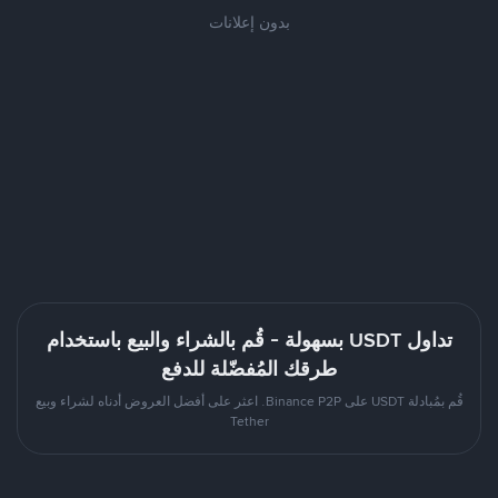
بدون إعلانات
تداول USDT بسهولة - قُم بالشراء والبيع باستخدام
طرقك المُفضّلة للدفع
قُم بمُبادلة USDT على Binance P2P. اعثر على أفضل العروض أدناه لشراء وبيع
Tether