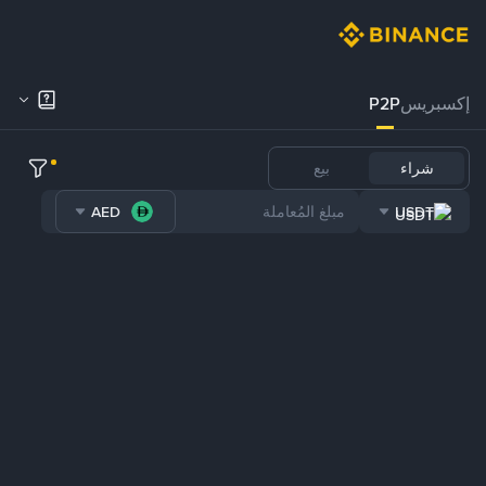
إكسبريس
P2P
شراء
بيع
AED
USDT