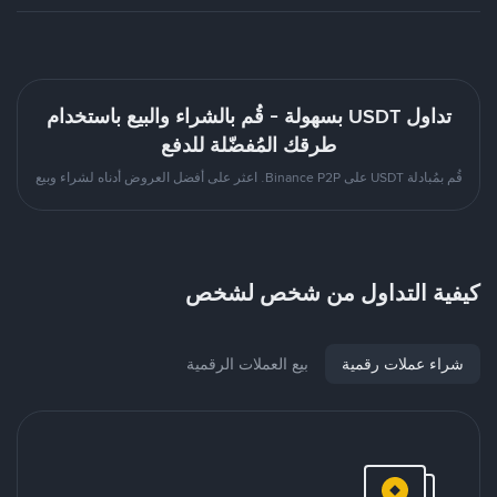
تداول USDT بسهولة - قُم بالشراء والبيع باستخدام
طرقك المُفضّلة للدفع
قُم بمُبادلة USDT على Binance P2P. اعثر على أفضل العروض أدناه لشراء وبيع
كيفية التداول من شخص لشخص
شراء عملات رقمية
بيع العملات الرقمية