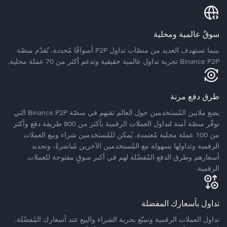
سوقٌ عالمية ومحلية
بينما تستهدف العديد من منصّات تداول P2P أسواقًا مُحددة، تُقدّم منصّة
Binance P2P تجربة تداول عالمية حقيقية وتدعم أكثر من 70 عملة محلية.
طرق دفع مرنة
يضع ملايين المُستخدمين حول العالم ثقتهم في منصّة Binance P2P التي
توفّر منصّة آمنة لتداول العملات الرقمية بأكثر من 800 طريقة دفع وأكثر
من 100 عملة محلية مُعتمدة. يُمكن للمُستخدمين شراء وبيع العملات
الرقمية وتداولها بسهولة مع المُستخدمين الآخرين مُباشرةً، وتحديد
أسعارهم وطرق الدفع المُفضّلة لهم في أكبر سوقٍ مفتوحة للعملات
الرقمية.
تداول بأسعارك المفضلة
تداول العملات الرقمية وتمتّع بحرية الشراء والبيع عند أسعارك المُفضّلة.