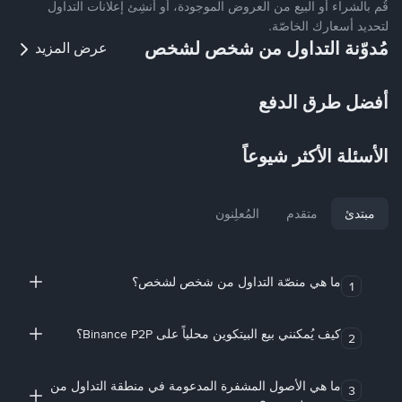
قُم بالشراء أو البيع من العروض الموجودة، أو أنشِئ إعلانات التداول
لتحديد أسعارك الخاصّة.
مُدوّنة التداول من شخص لشخص
عرض المزيد
أفضل طرق الدفع
الأسئلة الأكثر شيوعاً
مبتدئ
متقدم
المُعلِنون
ما هي منصّة التداول من شخص لشخص؟
1
كيف يُمكنني بيع البيتكوين محلياً على Binance P2P؟
2
ما هي الأصول المشفرة المدعومة في منطقة التداول من
3