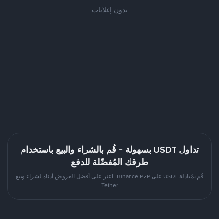
بدون إعلانات
تداول USDT بسهولة - قُم بالشراء والبيع باستخدام
طرقك المُفضّلة للدفع
قُم بمُبادلة USDT على Binance P2P. اعثر على أفضل العروض أدناه لشراء وبيع
Tether