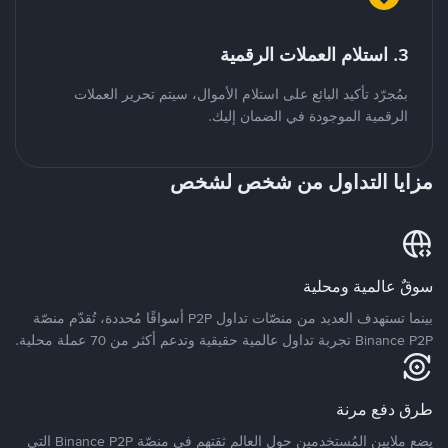
3. استلام العملات الرقمية
بمُجرّد تأكيد البائع على استلام الأموال، سيتم تحرير العملات
الرقمية الموجودة في الضمان إليك.
مزايا التداول من شخص لشخص
سوقٌ عالمية ومحلية
بينما تستهدف العديد من منصّات تداول P2P أسواقًا مُحددة، تُقدّم منصّة
Binance P2P تجربة تداول عالمية حقيقية وتدعم أكثر من 70 عملة محلية.
طرق دفع مرنة
يضع ملايين المُستخدمين حول العالم ثقتهم في منصّة Binance P2P التي