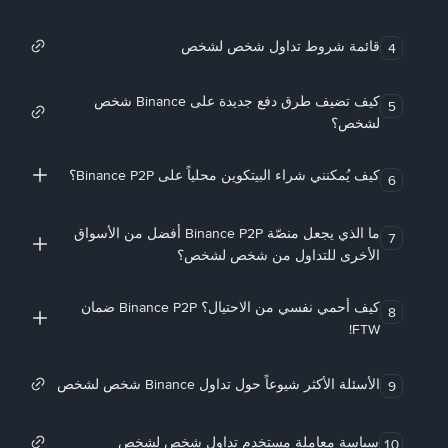
قائمة شروط تداول شخص لشخص
4
كيف تضيف طرق دفع جديدة على Binance شخص
5
لشخص؟
كيف يُمكنني شراء البيتكوين محلياً على Binance P2P؟
6
ما الذي يجعل منصّة Binance P2P أفضل من الأسواق
7
الأخرى للتداول من شخص لشخص؟
كيف أحمي نفسي من الاحتيال؟ Binance P2P ضمان
8
FTW!
الأسئلة الأكثر شيوعاً حول تداول Binance شخص لشخص
9
سياسة معاملة مستخدم تداول شخص لشخص
10