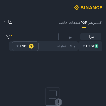
إكسبريس
P2P
صفقات خاصّة
شراء
بيع
USD
USDT