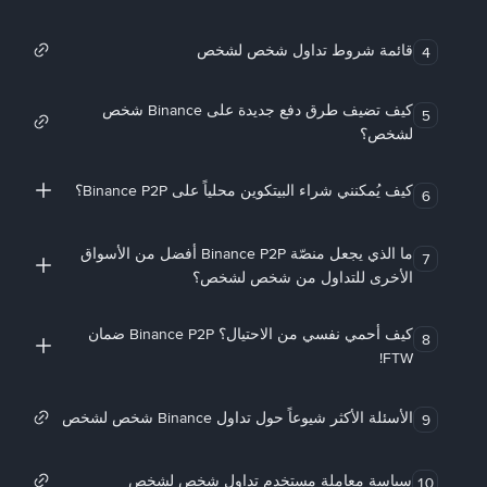
قائمة شروط تداول شخص لشخص
4
كيف تضيف طرق دفع جديدة على Binance شخص
5
لشخص؟
كيف يُمكنني شراء البيتكوين محلياً على Binance P2P؟
6
ما الذي يجعل منصّة Binance P2P أفضل من الأسواق
7
الأخرى للتداول من شخص لشخص؟
كيف أحمي نفسي من الاحتيال؟ Binance P2P ضمان
8
FTW!
الأسئلة الأكثر شيوعاً حول تداول Binance شخص لشخص
9
سياسة معاملة مستخدم تداول شخص لشخص
10