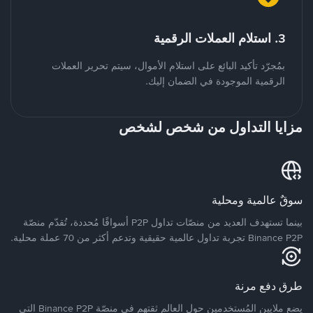
3. استلام العملات الرقمية
بمُجرّد تأكيد البائع على استلام الأموال، سيتم تحرير العملات
الرقمية الموجودة في الضمان إليك.
مزايا التداول من شخص لشخص
سوقٌ عالمية ومحلية
بينما تستهدف العديد من منصّات تداول P2P أسواقًا مُحددة، تُقدّم منصّة
Binance P2P تجربة تداول عالمية حقيقية وتدعم أكثر من 70 عملة محلية.
طرق دفع مرنة
يضع ملايين المُستخدمين حول العالم ثقتهم في منصّة Binance P2P التي