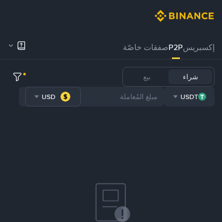
إكسبريس
P2P
صفقات خاصّة
شراء
بيع
USD
USDT