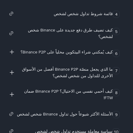
قائمة شروط تداول شخص لشخص
4
كيف تضيف طرق دفع جديدة على Binance شخص
5
لشخص؟
كيف يُمكنني شراء البيتكوين محلياً على Binance P2P؟
6
ما الذي يجعل منصّة Binance P2P أفضل من الأسواق
7
الأخرى للتداول من شخص لشخص؟
كيف أحمي نفسي من الاحتيال؟ Binance P2P ضمان
8
FTW!
الأسئلة الأكثر شيوعاً حول تداول Binance شخص لشخص
9
سياسة معاملة مستخدم تداول شخص لشخص
10