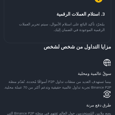
3. استلام العملات الرقمية
بمُجرّد تأكيد البائع على استلام الأموال، سيتم تحرير العملات
الرقمية الموجودة في الضمان إليك.
مزايا التداول من شخص لشخص
سوقٌ عالمية ومحلية
بينما تستهدف العديد من منصّات تداول P2P أسواقًا مُحددة، تُقدّم منصّة
Binance P2P تجربة تداول عالمية حقيقية وتدعم أكثر من 70 عملة محلية.
طرق دفع مرنة
يضع ملايين المُستخدمين حول العالم ثقتهم في منصّة Binance P2P التي