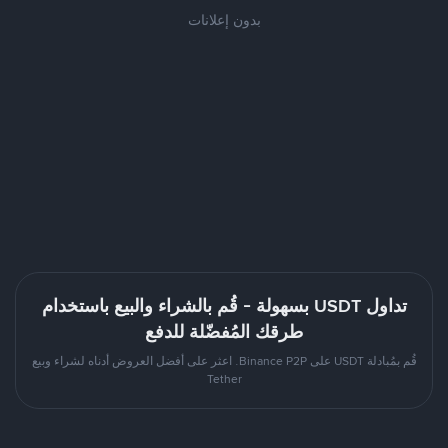
بدون إعلانات
تداول USDT بسهولة - قُم بالشراء والبيع باستخدام
طرقك المُفضّلة للدفع
قُم بمُبادلة USDT على Binance P2P. اعثر على أفضل العروض أدناه لشراء وبيع
Tether