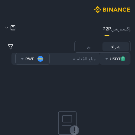
إكسبريس
P2P
شراء
بيع
RWF
USDT