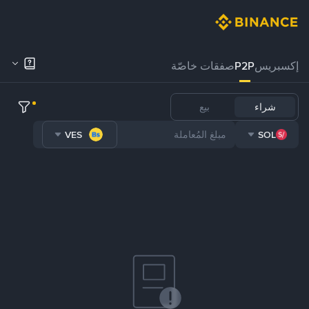
إكسبريس
P2P
صفقات خاصّة
شراء
بيع
VES
SOL