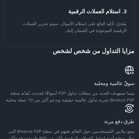
3. استلام العملات الرقمية
بمُجرّد تأكيد البائع على استلام الأموال، سيتم تحرير العملات
الرقمية الموجودة في الضمان إليك.
مزايا التداول من شخص لشخص
سوقٌ عالمية ومحلية
بينما تستهدف العديد من منصّات تداول P2P أسواقًا مُحددة، تُقدّم منصّة
Binance P2P تجربة تداول عالمية حقيقية وتدعم أكثر من 70 عملة محلية.
طرق دفع مرنة
يضع ملايين المُستخدمين حول العالم ثقتهم في منصّة Binance P2P التي
توفّر منصّة آمنة لتداول العملات الرقمية بأكثر من 800 طريقة دفع وأكثر