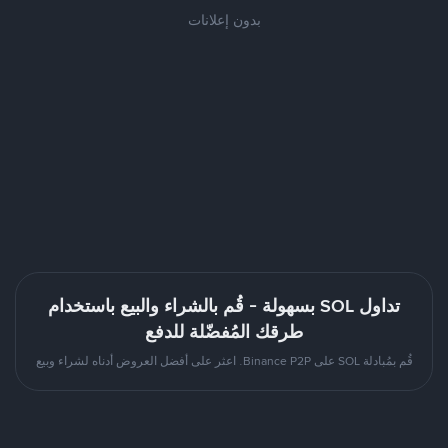
بدون إعلانات
تداول SOL بسهولة - قُم بالشراء والبيع باستخدام
طرقك المُفضّلة للدفع
قُم بمُبادلة SOL على Binance P2P. اعثر على أفضل العروض أدناه لشراء وبيع