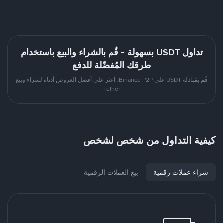
تداول USDT بسهولة - قُم بالشراء والبيع باستخدام
طرقك المُفضّلة للدفع
قُم بمُبادلة USDT على Binance P2P. اعثر على أفضل العروض أدناه لشراء وبيع
Tether
كيفية التداول من شخص لشخص
شراء عملات رقمية
بيع العملات الرقمية