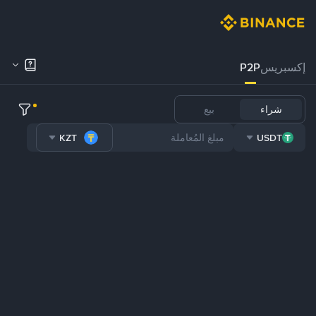
إكسبريس
P2P
شراء
بيع
KZT
USDT