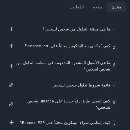
مبتدئ
متقدم
المُعلِنون
ما هي منصّة التداول من شخص لشخص؟
1
كيف يُمكنني بيع البيتكوين محلياً على Binance P2P؟
2
ما هي الأصول المشفرة المدعومة في منطقة التداول من
3
شخص لشخص؟
قائمة شروط تداول شخص لشخص
4
كيف تضيف طرق دفع جديدة على Binance شخص
5
لشخص؟
كيف يُمكنني شراء البيتكوين محلياً على Binance P2P؟
6