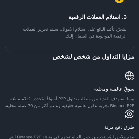
3. استلام العملات الرقمية
بمُجرّد تأكيد البائع على استلام الأموال، سيتم تحرير العملات
الرقمية الموجودة في الضمان إليك.
مزايا التداول من شخص لشخص
سوقٌ عالمية ومحلية
بينما تستهدف العديد من منصّات تداول P2P أسواقًا مُحددة، تُقدّم منصّة
Binance P2P تجربة تداول عالمية حقيقية وتدعم أكثر من 70 عملة محلية.
طرق دفع مرنة
يضع ملايين المُستخدمين حول العالم ثقتهم في منصّة Binance P2P التي