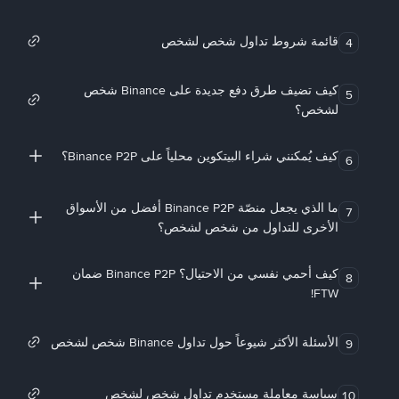
قائمة شروط تداول شخص لشخص
4
كيف تضيف طرق دفع جديدة على Binance شخص
5
لشخص؟
كيف يُمكنني شراء البيتكوين محلياً على Binance P2P؟
6
ما الذي يجعل منصّة Binance P2P أفضل من الأسواق
7
الأخرى للتداول من شخص لشخص؟
كيف أحمي نفسي من الاحتيال؟ Binance P2P ضمان
8
FTW!
الأسئلة الأكثر شيوعاً حول تداول Binance شخص لشخص
9
سياسة معاملة مستخدم تداول شخص لشخص
10