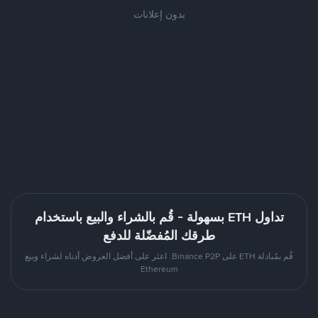
بدون إعلانات
تداول ETH بسهولة - قُم بالشراء والبيع باستخدام
طرقك المُفضّلة للدفع
قُم بمُبادلة ETH على Binance P2P. اعثر على أفضل العروض أدناه لشراء وبيع
Ethereum