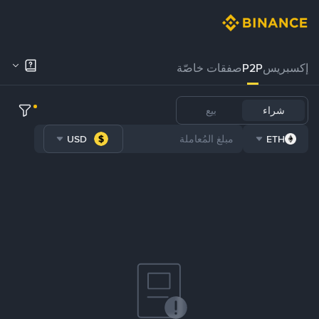
إكسبريس
P2P
صفقات خاصّة
شراء
بيع
USD
ETH