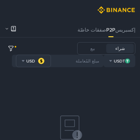
إكسبريس
P2P
صفقات خاصّة
شراء
بيع
USD
USDT