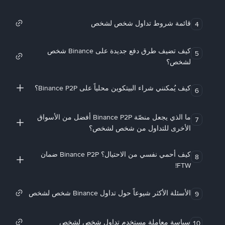
قائمة شروط تداول شخص لشخص
4
كيف تضيف طرق دفع جديدة على Binance شخص
5
لشخص؟
كيف يُمكنني شراء البيتكوين محلياً على Binance P2P؟
6
ما الذي يجعل منصّة Binance P2P أفضل من الأسواق
7
الأخرى للتداول من شخص لشخص؟
كيف أحمي نفسي من الاحتيال؟ Binance P2P ضمان
8
FTW!
الأسئلة الأكثر شيوعاً حول تداول Binance شخص لشخص
9
سياسة معاملة مستخدم تداول شخص لشخص
10