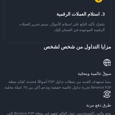
3. استلام العملات الرقمية
بمُجرّد تأكيد البائع على استلام الأموال، سيتم تحرير العملات
الرقمية الموجودة في الضمان إليك.
مزايا التداول من شخص لشخص
سوقٌ عالمية ومحلية
بينما تستهدف العديد من منصّات تداول P2P أسواقًا مُحددة، تُقدّم منصّة
Binance P2P تجربة تداول عالمية حقيقية وتدعم أكثر من 70 عملة محلية.
طرق دفع مرنة
يضع ملايين المُستخدمين حول العالم ثقتهم في منصّة Binance P2P التي