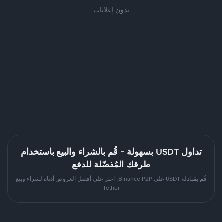
بدون إعلانات
تداول USDT بسهولة - قُم بالشراء والبيع باستخدام
طرقك المُفضّلة للدفع
قُم بمُبادلة USDT على Binance P2P. اعثر على أفضل العروض أدناه لشراء وبيع
Tether