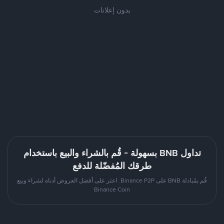
بدون إعلانات
تداول BNB بسهولة - قُم بالشراء والبيع باستخدام
طرقك المُفضّلة للدفع
قُم بمُبادلة BNB على Binance P2P. اعثر على أفضل العروض أدناه لشراء وبيع
Binance Coin