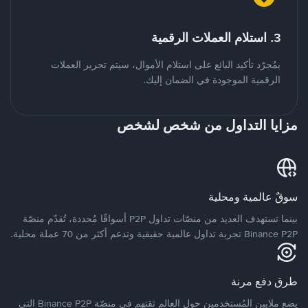
3. استلام العملات الرقمية
بمُجرّد تأكيد البائع على استلام الأموال، سيتم تحرير العملات
الرقمية الموجودة في الضمان إليك.
مزايا التداول من شخص لشخص
سوقٌ عالمية ومحلية
بينما تستهدف العديد من منصّات تداول P2P أسواقًا مُحددة، تُقدّم منصّة
Binance P2P تجربة تداول عالمية حقيقية وتدعم أكثر من 70 عملة محلية.
طرق دفع مرنة
يضع ملايين المُستخدمين حول العالم ثقتهم في منصّة Binance P2P التي