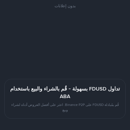
بدون إعلانات
تداول FDUSD بسهولة - قُم بالشراء والبيع باستخدام
ABA
قُم بمُبادلة FDUSD على Binance P2P. اعثر على أفضل العروض أدناه لشراء
وبيع