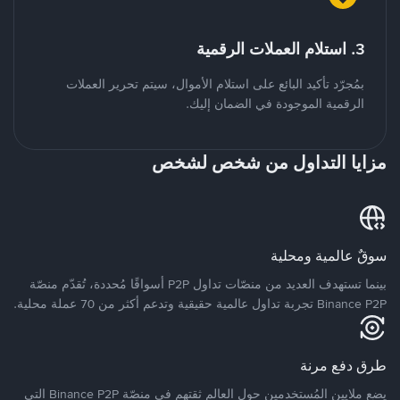
3. استلام العملات الرقمية
بمُجرّد تأكيد البائع على استلام الأموال، سيتم تحرير العملات
الرقمية الموجودة في الضمان إليك.
مزايا التداول من شخص لشخص
سوقٌ عالمية ومحلية
بينما تستهدف العديد من منصّات تداول P2P أسواقًا مُحددة، تُقدّم منصّة
Binance P2P تجربة تداول عالمية حقيقية وتدعم أكثر من 70 عملة محلية.
طرق دفع مرنة
يضع ملايين المُستخدمين حول العالم ثقتهم في منصّة Binance P2P التي