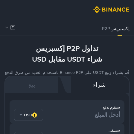
إكسبريس
P2P
تداول P2P إكسبريس
شراء USDT مقابل USD
قُم بشراء وبيع USDT على Binance P2P باستخدام العديد من طرق الدفع
شراء
بيع
ستقوم بدفع
USD
ستتلقى