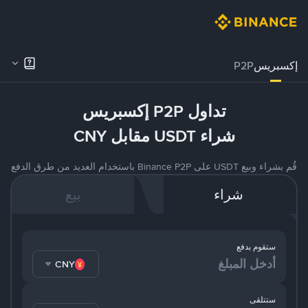
إكسبريس
P2P
تداول P2P إكسبريس
شراء USDT مقابل CNY
قُم بشراء وبيع USDT على Binance P2P باستخدام العديد من طرق الدفع
شراء
بيع
ستقوم بدفع
CNY
ستتلقى