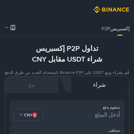
إكسبريس
P2P
تداول P2P إكسبريس
شراء USDT مقابل CNY
قُم بشراء وبيع USDT على Binance P2P باستخدام العديد من طرق الدفع
شراء
بيع
ستقوم بدفع
CNY
ستتلقى