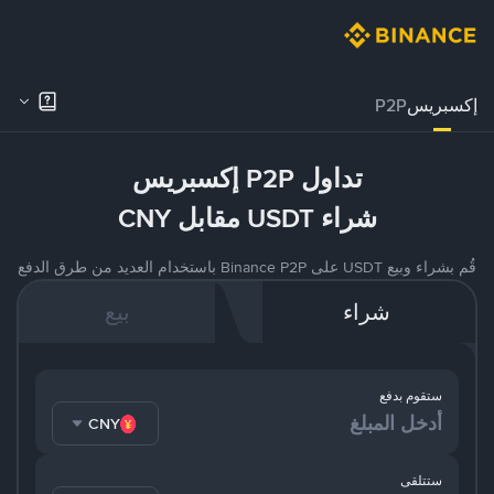
إكسبريس
P2P
تداول P2P إكسبريس
شراء USDT مقابل CNY
قُم بشراء وبيع USDT على Binance P2P باستخدام العديد من طرق الدفع
شراء
بيع
ستقوم بدفع
CNY
ستتلقى