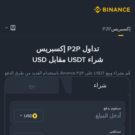
إكسبريس
P2P
تداول P2P إكسبريس
شراء USDT مقابل USD
قُم بشراء وبيع USDT على Binance P2P باستخدام العديد من طرق الدفع
شراء
بيع
ستقوم بدفع
USD
ستتلقى