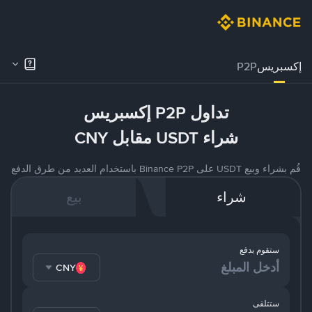
إكسبريس
P2P
تداول P2P إكسبريس
شراء USDT مقابل CNY
قُم بشراء وبيع USDT على Binance P2P باستخدام العديد من طرق الدفع
شراء
بيع
ستقوم بدفع
CNY
ستتلقى