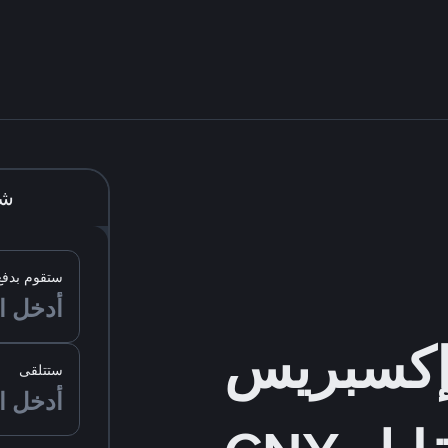
شر
ستقوم بدفع
ستتلقى