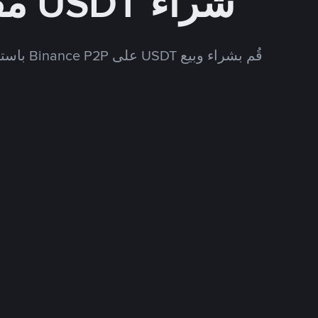
شراء USDT مقابل CNY
قُم بشراء وبيع USDT على Binance P2P باستخدام العديد من طرق الدفع