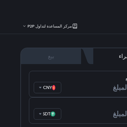
مركز المساعدة لتداول P2P
اء
بيع
CNY
USDT