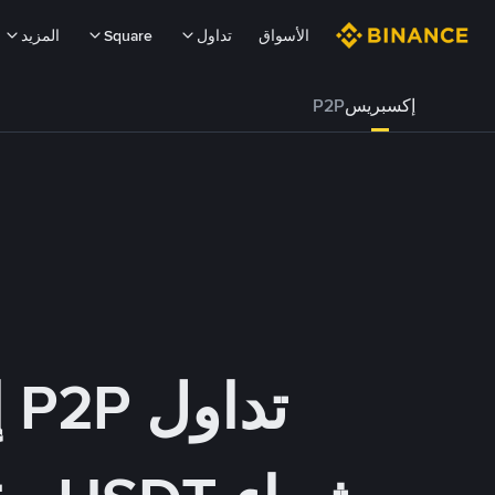
الأسواق
تداول
Square
المزيد
إكسبريس
P2P
تداول P2P إكسبريس